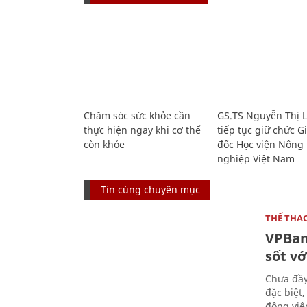
Chăm sóc sức khỏe cần
GS.TS Nguyễn Thị 
thực hiện ngay khi cơ thể
tiếp tục giữ chức 
còn khỏe
đốc Học viện Nông
nghiệp Việt Nam
Tin cùng chuyên mục
THỂ THA
VPBan
sốt vớ
Chưa đầy
đặc biệt
động viên