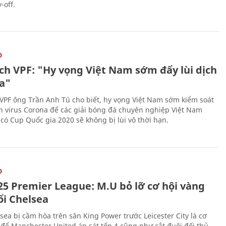
-off.
O
ịch VPF: "Hy vọng Việt Nam sớm đẩy lùi dịch
a"
 VPF ông Trần Anh Tú cho biết, hy vọng Việt Nam sớm kiểm soát
h virus Corona để các giải bóng đá chuyên nghiệp Việt Nam
 có Cup Quốc gia 2020 sẽ không bị lùi vô thời hạn.
O
25 Premier League: M.U bỏ lỡ cơ hội vàng
ổi Chelsea
sea bị cầm hòa trên sân King Power trước Leicester City là cơ
 để Manchester United áp sát tốp 4 cũng như cắt đuôi đối thủ,