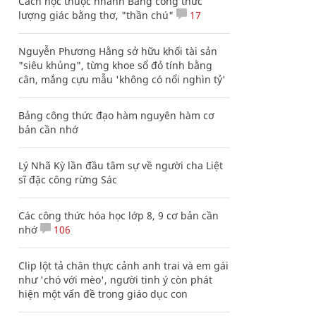
Cách học thuộc nhanh Bảng công thức
lượng giác bằng thơ, "thần chú"
17
Nguyễn Phương Hằng sở hữu khối tài sản
"siêu khủng", từng khoe sổ đỏ tính bằng
cân, mắng cựu mẫu 'không có nổi nghìn tỷ'
Bảng công thức đạo hàm nguyên hàm cơ
bản cần nhớ
Lý Nhã Kỳ lần đầu tâm sự về người cha Liệt
sĩ đặc công rừng Sác
Các công thức hóa học lớp 8, 9 cơ bản cần
nhớ
106
Clip lột tả chân thực cảnh anh trai và em gái
như 'chó với mèo', người tinh ý còn phát
hiện một vấn đề trong giáo dục con