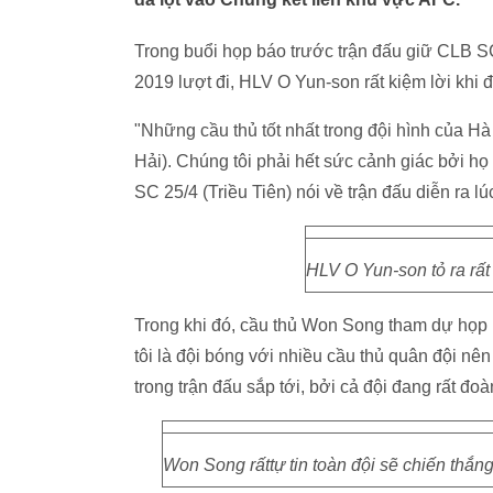
Trong buổi họp báo trước trận đấu giữ CLB S
2019 lượt đi, HLV O Yun-son rất kiệm lời khi 
"Những cầu thủ tốt nhất trong đội hình của H
Hải). Chúng tôi phải hết sức cảnh giác bởi h
SC 25/4 (Triều Tiên) nói về trận đấu diễn ra 
HLV O Yun-son tỏ ra rất
Trong khi đó, cầu thủ Won Song tham dự họp
tôi là đội bóng với nhiều cầu thủ quân đội nên 
trong trận đấu sắp tới, bởi cả đội đang rất đoà
Won Song rấttự tin toàn đội sẽ chiến thắn