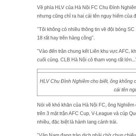
Về phía HLV của Hà Nội FC Chu Đình Nghiêm, 
nhưng cũng chỉ ra hai cái tên nguy hiểm của 
''Tôi không có nhiều thông tin về đội bóng SC 2
18 rất hay trên hàng công".
"Vào đến trận chung kết Liên khu vực AFC, kh
cuối cùng. CLB Hà Nội có tham vọng rất lớn..
HLV Chu Đình Nghiêm cho biết, ông không có 
cái tên ng
Nói về khó khăn của Hà Nội FC, ông Nghiêm c
trên 3 mặt trận AFC Cup, V-League và cúp Quố
nhiều, đặc biệt là hành lang cánh trái.
"Văn Nam đang tràn dịch phải chờ chụp chiế