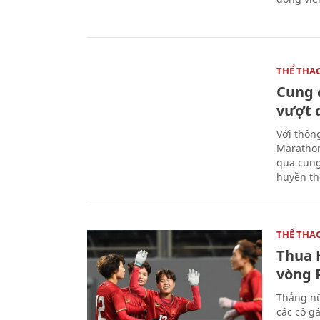
THỂ THA
Cung 
vượt 
Với thôn
Marathon
qua cung
huyền th
THỂ THA
Thua 
vòng P
Thắng nữ
các cô g