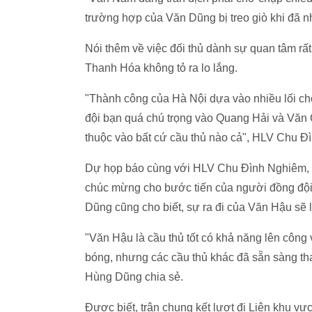
trường hợp của Văn Dũng bị treo giò khi đã 
Nói thêm về việc đối thủ dành sự quan tâm rấ
Thanh Hóa không tỏ ra lo lắng.
"Thành công của Hà Nội dựa vào nhiều lối chơ
đội bạn quá chú trọng vào Quang Hải và Văn 
thuộc vào bất cứ cầu thủ nào cả", HLV Chu Đì
Dự họp báo cùng với HLV Chu Đình Nghiêm, ti
chúc mừng cho bước tiến của người đồng đội
Dũng cũng cho biết, sự ra đi của Văn Hậu sẽ 
"Văn Hậu là cầu thủ tốt có khả năng lên công v
bóng, nhưng các cầu thủ khác đã sẵn sàng thay
Hùng Dũng chia sẻ.
Được biết, trận chung kết lượt đi Liên khu v