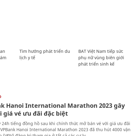
Lan
Tìm hướng phát triển du
BAT Việt Nam tiếp sức
Giám
lịch y tế
phụ nữ vùng biên giới
phát triển sinh kế
O
k Hanoi International Marathon 2023 gây
i giá vé ưu đãi đặc biệt
 24h tiếng đồng hồ sau khi chính thức mở bán vé với giá ưu đãi
, VPBank Hanoi International Marathon 2023 đã thu hút 4000 vận
 (VĐV) đăng ký tham gia ở tất cả các cự ly.