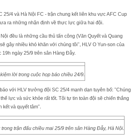
C 25/4 và Hà Nội FC - trận chung kết liên khu vực AFC Cup
đưa ra những nhận định về thực lực giữa hai đội.
à Nội đều là những cầu thủ tấn công (Văn Quyết và Quang
ọ sẽ gây nhiều khó khăn với chúng tôi", HLV O Yun-son của
lúc 19h ngày 25/9 trên sân Hàng Đẫy.
 kiệm lời trong cuộc họp báo chiều 24/9.
 báo với HLV trưởng đội SC 25/4 mạnh dạn tuyên bố: "Chúng
thể lực và sức khỏe rất tốt. Tôi tự tin toàn đội sẽ chiến thắng
n kết và quyết tâm".
g trong trận đấu chiều mai 25/9 trên sân Hàng Đẫy, Hà Nội.