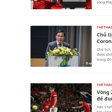
vòng Play
THỂ THA
Chủ t
Coron
Chủ tịch
được dịc
trong đó
THỂ THA
Vòng 
để đu
Việc Chel
hội vàng