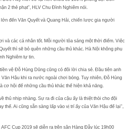
nhận 2 thẻ phạt", HLV Chu Đình Nghiêm nói.
t lớn đến Văn Quyết và Quang Hải, chiến lược gia người
i và các cá nhân tốt. Mỗi người tỏa sáng một thời điểm. Việc
Quyết thì sẽ bỏ quên những cầu thủ khác. Hà Nội không phụ
nh Nghiêm tự tin.
ền vệ Đỗ Hùng Dũng cũng có đôi lời chia sẻ. Đầu tiên anh
 Văn Hậu khi ra nước ngoài chơi bóng. Tuy nhiên, Đỗ Hùng
là cơ hội để những cầu thủ khác thể hiện khả năng.
ề thủ nhịp nhàng. Sự ra đi của cậu ấy là thiệt thòi cho đội
 thế. Ai cũng sẵn sàng lấp vào vị trí ấy của Văn Hậu để lại",
ực AFC Cup 2019 sẽ diễn ra trên sân Hàng Đẫy lúc 19h00