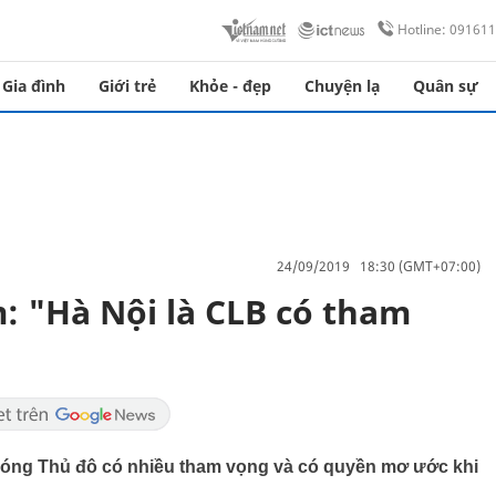
Hotline: 09161
Gia đình
Giới trẻ
Khỏe - đẹp
Chuyện lạ
Quân sự
24/09/2019 18:30 (GMT+07:00)
 "Hà Nội là CLB có tham
óng Thủ đô có nhiều tham vọng và có quyền mơ ước khi