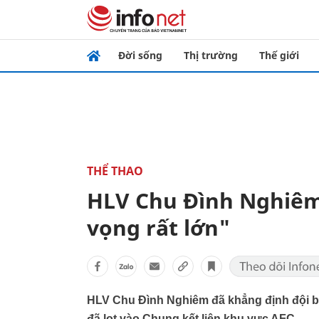
Đời sống
Thị trường
Thế giới
THỂ THAO
HLV Chu Đình Nghiêm:
vọng rất lớn"
HLV Chu Đình Nghiêm đã khẳng định đội b
đã lọt vào Chung kết liên khu vực AFC.