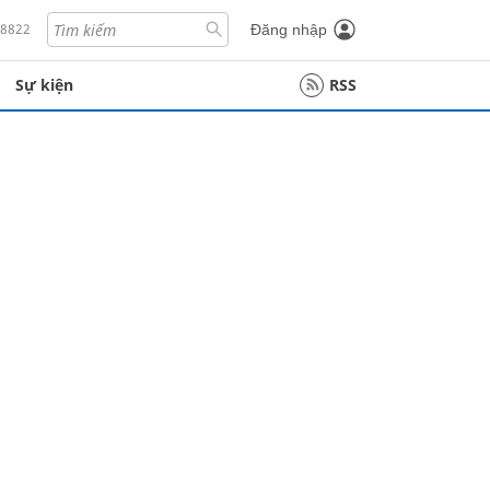
18822
Đăng nhập
Sự kiện
RSS