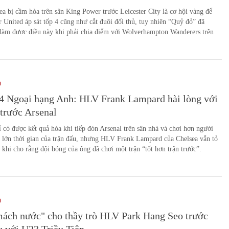
ea bị cầm hòa trên sân King Power trước Leicester City là cơ hội vàng để
 United áp sát tốp 4 cũng như cắt đuôi đối thủ, tuy nhiên “Quỷ đỏ” đã
làm được điều này khi phải chia điểm với Wolverhampton Wanderers trên
O
4 Ngoại hạng Anh: HLV Frank Lampard hài lòng với
trước Arsenal
 có được kết quả hòa khi tiếp đón Arsenal trên sân nhà và chơi hơn người
 lớn thời gian của trận đấu, nhưng HLV Frank Lampard của Chelsea vẫn tỏ
g khi cho rằng đội bóng của ông đã chơi một trận “tốt hơn trận trước”.
O
ách nước" cho thầy trò HLV Park Hang Seo trước