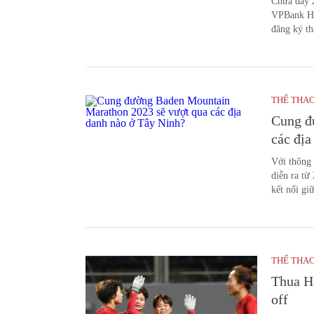
Chưa đầy 2
VPBank Ha
đăng ký th
THỂ THA
Cung đ
các địa
Với thông
diễn ra từ
kết nối gi
THỂ THA
Thua Hà
off