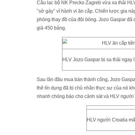
Câu lạc bộ NK Precko Zagreb vừa xa thải HLV 
"sờ gáy" vì hành vi ăn cắp. Chiến lược gia này
phòng thay đồ của đội bóng. Jozo Gaspar đã d
giá 450 bảng.
HLV Jozo Gaspar bị sa thải ngay lậ
Sau lần đầu mua bán thành công, Jozo Gaspar 
thẻ tín dụng đã bị chủ nhân thực sự của nó kh
nhanh chóng báo cho cảnh sát và HLV người C
HLV người Croatia mất