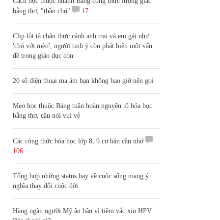
Cách học thuộc nhanh Bảng công thức lượng giác
bằng thơ, "thần chú"
17
Clip lột tả chân thực cảnh anh trai và em gái như
'chó với mèo', người tinh ý còn phát hiện một vấn
đề trong giáo dục con
20 số điện thoại ma ám bạn không bao giờ nên gọi
Mẹo học thuộc Bảng tuần hoàn nguyên tố hóa học
bằng thơ, câu nói vui vẻ
Các công thức hóa học lớp 8, 9 cơ bản cần nhớ
106
Tổng hợp những status hay về cuộc sống mang ý
nghĩa thay đổi cuộc đời
Hàng ngàn người Mỹ ân hận vì tiêm vắc xin HPV: