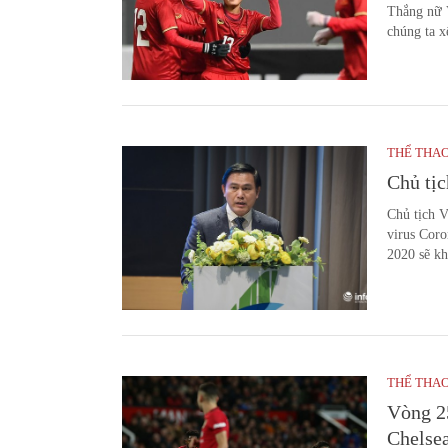
Thắng nữ 
chúng ta x
THỂ THA
Chủ tị
Chủ tịch 
virus Coro
2020 sẽ kh
THỂ THA
Vòng 2
Chelse