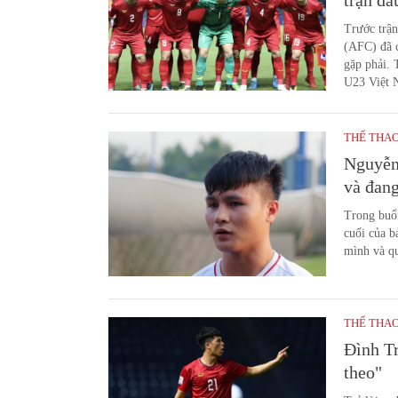
trận đấ
Trước trậ
(AFC) đã 
gặp phải. 
U23 Việt 
THỂ THA
Nguyễn
và đang
Trong buổ
cuối của b
mình và qu
THỂ THA
Đình Tr
theo"