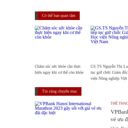
Có thể bạn quan tâm
Chăm sóc sức khỏe cần thực
GS.TS Nguyễn Thị Lan
hiện ngay khi cơ thể còn khỏe
tục giữ chức Giám đố
viện Nông nghiệp Việ
Tin cùng chuyên mục
THỂ THA
VPBank 
vé ưu đ