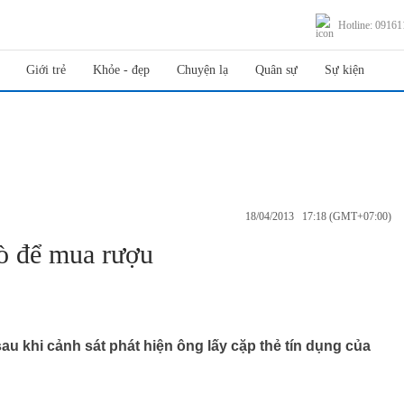
Hotline: 0916
Giới trẻ
Khỏe - đẹp
Chuyện lạ
Quân sự
Sự kiện
18/04/2013 17:18 (GMT+07:00)
rò để mua rượu
sau khi cảnh sát phát hiện ông lấy cặp thẻ tín dụng của