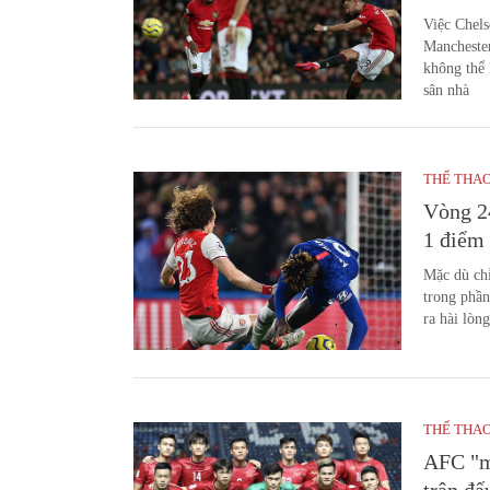
Việc Chels
Manchester
không thể 
sân nhà
THỂ THA
Vòng 2
1 điểm 
Mặc dù chỉ
trong phần
ra hài lòn
THỂ THA
AFC "m