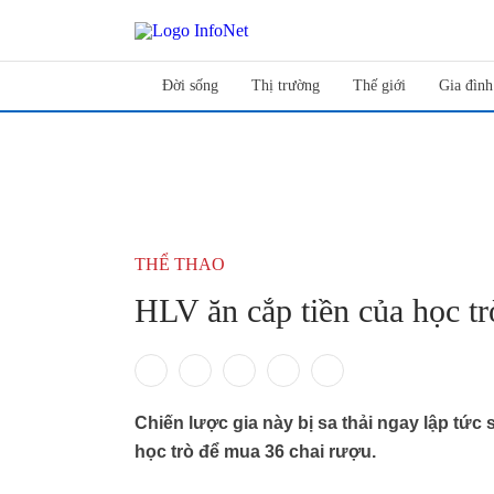
Đời sống
Thị trường
Thế giới
Gia đình
THỂ THAO
HLV ăn cắp tiền của học t
Chiến lược gia này bị sa thải ngay lập tức 
học trò để mua 36 chai rượu.