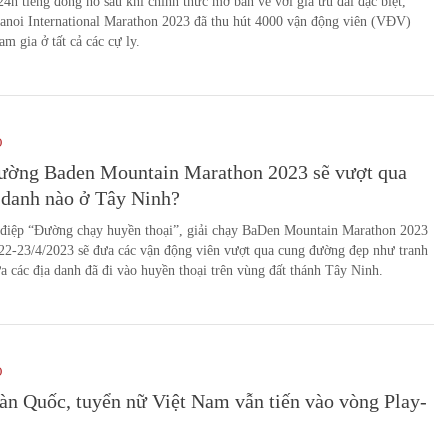
4h tiếng đồng hồ sau khi chính thức mở bán vé với giá ưu đãi đặc biệt,
noi International Marathon 2023 đã thu hút 4000 vận động viên (VĐV)
am gia ở tất cả các cự ly.
O
ường Baden Mountain Marathon 2023 sẽ vượt qua
 danh nào ở Tây Ninh?
 điệp “Đường chạy huyền thoại”, giải chạy BaDen Mountain Marathon 2023
 22-23/4/2023 sẽ đưa các vận động viên vượt qua cung đường đẹp như tranh
ữa các địa danh đã đi vào huyền thoại trên vùng đất thánh Tây Ninh.
O
n Quốc, tuyển nữ Việt Nam vẫn tiến vào vòng Play-