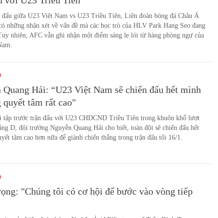
u với U23 Triều Tiên
n đấu giữa U23 Việt Nam vs U23 Triều Tiên, Liên đoàn bóng đá Châu Á
có những nhận xét về vấn đề mà các học trò của HLV Park Hang Seo đang
Tuy nhiên, AFC vẫn ghi nhận một điểm sáng le lói từ hàng phòng ngự của
Nam.
O
 Quang Hải: “U23 Việt Nam sẽ chiến đấu hết mình
 quyết tâm rất cao"
i tập trước trận đấu với U23 CHDCND Triều Tiên trong khuôn khổ lượt
ảng D, đội trưởng Nguyễn Quang Hải cho biết, toàn đội sẽ chiến đấu hết
yết tâm cao hơn nữa để giành chiến thắng trong trận đấu tối 16/1.
O
ọng: "Chúng tôi có cơ hội để bước vào vòng tiếp