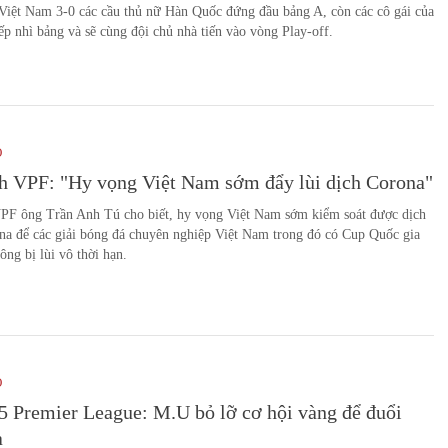
Việt Nam 3-0 các cầu thủ nữ Hàn Quốc đứng đầu bảng A, còn các cô gái của
ếp nhì bảng và sẽ cùng đội chủ nhà tiến vào vòng Play-off.
O
ch VPF: "Hy vọng Việt Nam sớm đẩy lùi dịch Corona"
VPF ông Trần Anh Tú cho biết, hy vọng Việt Nam sớm kiểm soát được dịch
na để các giải bóng đá chuyên nghiệp Việt Nam trong đó có Cup Quốc gia
ông bị lùi vô thời hạn.
O
5 Premier League: M.U bỏ lỡ cơ hội vàng để đuổi
a