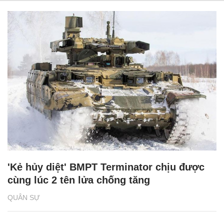
'Kẻ hủy diệt' BMPT Terminator chịu được
cùng lúc 2 tên lửa chống tăng
QUÂN SỰ