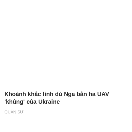
Khoảnh khắc lính dù Nga bắn hạ UAV
'khủng' của Ukraine
QUÂN SỰ