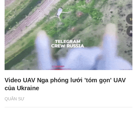
Video UAV Nga phóng lưới 'tóm gọn' UAV
của Ukraine
QUÂN SỰ