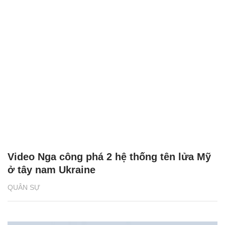
Video Nga công phá 2 hệ thống tên lửa Mỹ
ở tây nam Ukraine
QUÂN SỰ