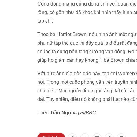
Cộng đồng mạng cũng đồng tình với quan điểm
rằng, cô gần như đã khóc khi nhìn thấy hình ả
tạp chí.
Theo bà Harriet Brown, nếu hình ảnh một ngư
phụ nữ tập thể dục thì đây quả là điều rất đ
chúng ta cũng nên tăng cường vận động. Rõ ràn
giúp họ giảm cân hay không.”, bà Brown chia 
Với bức ảnh bìa độc đáo này, tạp chí Women’
hội. Trong một cuộc phỏng vấn trên truyền hì
cho biết: “Mọi người đều nghĩ rằng, tất cả cá
dai. Tuy nhiên, điều đó không phải lúc nào cũ
Theo
Trần Ngọc
/
tgvn/BBC