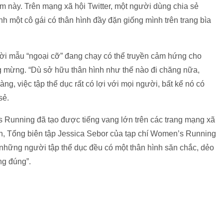
 này. Trên mạng xã hội Twitter, một người dùng chia sẻ
nh một cô gái có thân hình đầy đặn giống mình trên trang bìa
ời mẫu “ngoại cỡ” đang chạy có thể truyền cảm hứng cho
áng mừng. “Dù sở hữu thân hình như thế nào đi chăng nữa,
g, việc tập thể dục rất có lợi với mọi người, bất kể nó có
sẻ.
s Running đã tạo được tiếng vang lớn trên các trang mạng xã
nh, Tổng biên tập Jessica Sebor của tạp chí Women’s Running
c những người tập thể dục đều có một thân hình săn chắc, dẻo
ng đúng”.