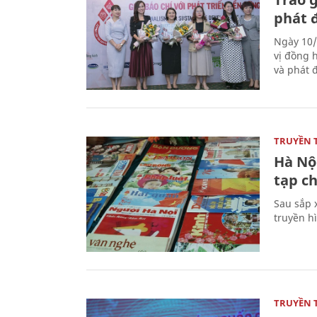
phát 
Ngày 10/
vị đồng h
và phát 
TRUYỀN 
Hà Nội
tạp ch
Sau sắp x
truyền hì
TRUYỀN 