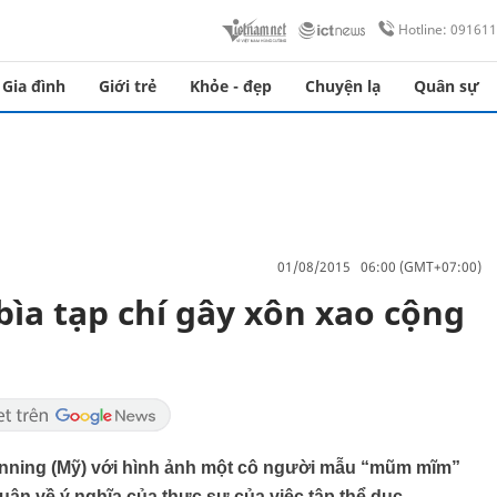
Hotline: 09161
Gia đình
Giới trẻ
Khỏe - đẹp
Chuyện lạ
Quân sự
01/08/2015 06:00 (GMT+07:00)
ìa tạp chí gây xôn xao cộng
unning (Mỹ) với hình ảnh một cô người mẫu “mũm mĩm”
uận về ý nghĩa của thực sự của việc tập thể dục.