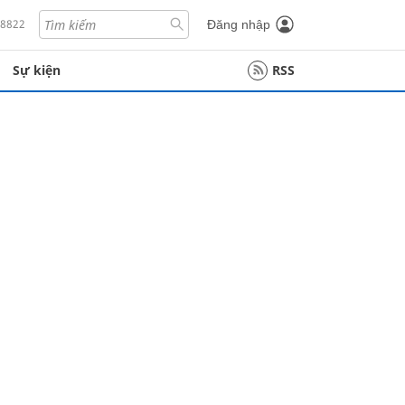
18822
Đăng nhập
Sự kiện
RSS