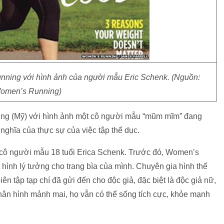
nning với hình ảnh của người mẫu Eric Schenk. (Nguồn:
omen’s Running)
ning (Mỹ) với hình ảnh một cô người mẫu “mũm mĩm” đang
nghĩa của thực sự của việc tập thể dục.
à cô người mẫu 18 tuổi Erica Schenk. Trước đó, Women’s
ình lý tưởng cho trang bìa của mình. Chuyên gia hình thể
ên tập tạp chí đã gửi đến cho độc giả, đặc biệt là độc giả nữ,
hân hình mảnh mai, họ vẫn có thể sống tích cực, khỏe mạnh