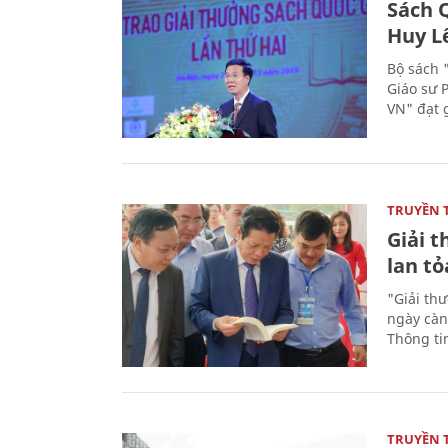
Sách Q
Huy L
Bộ sách 
Giáo sư 
VN" đạt 
TRUYỀN 
Giải t
lan tỏ
"Giải th
ngày càn
Thông ti
TRUYỀN 