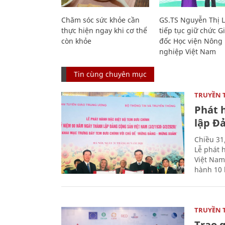
Chăm sóc sức khỏe cần
GS.TS Nguyễn Thị 
thực hiện ngay khi cơ thể
tiếp tục giữ chức 
còn khỏe
đốc Học viện Nông
nghiệp Việt Nam
Tin cùng chuyên mục
TRUYỀN 
Phát 
lập Đ
Chiều 31
Lễ phát 
Việt Nam
hành 10 
TRUYỀN 
Trao g