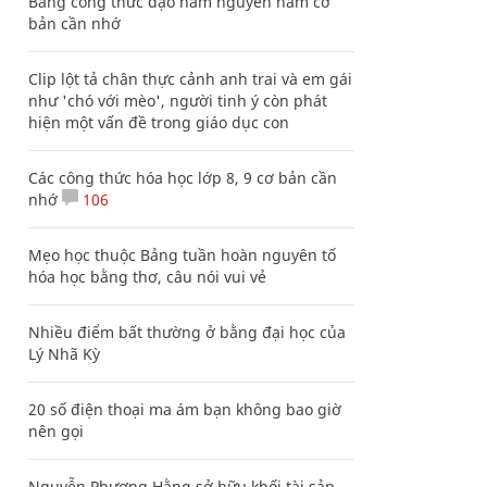
Bảng công thức đạo hàm nguyên hàm cơ
bản cần nhớ
Clip lột tả chân thực cảnh anh trai và em gái
như 'chó với mèo', người tinh ý còn phát
hiện một vấn đề trong giáo dục con
Các công thức hóa học lớp 8, 9 cơ bản cần
nhớ
106
Mẹo học thuộc Bảng tuần hoàn nguyên tố
hóa học bằng thơ, câu nói vui vẻ
Nhiều điểm bất thường ở bằng đại học của
Lý Nhã Kỳ
20 số điện thoại ma ám bạn không bao giờ
nên gọi
Nguyễn Phương Hằng sở hữu khối tài sản