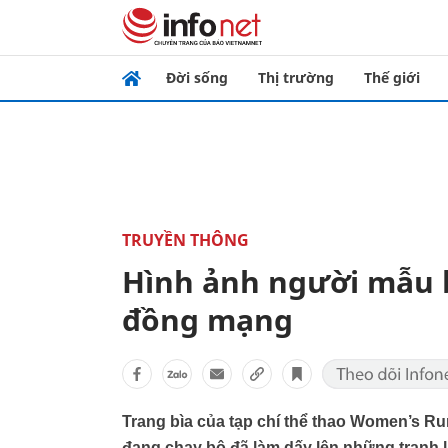
Đời sống
Thị trường
Thế giới
TRUYỀN THÔNG
Hình ảnh người mẫu b
đồng mạng
Trang bìa của tạp chí thể thao Women’s R
đang chạy bộ đã làm dấy lên những tranh l