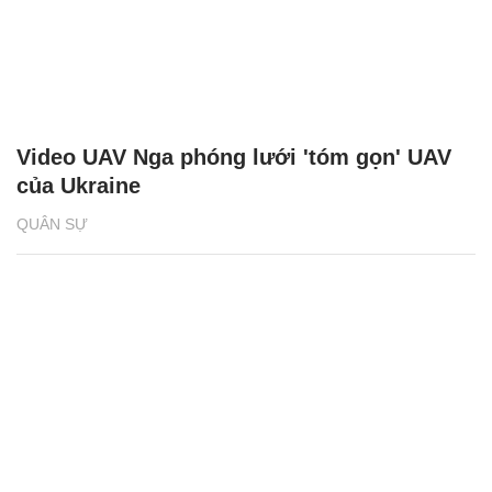
Video UAV Nga phóng lưới 'tóm gọn' UAV
của Ukraine
QUÂN SỰ