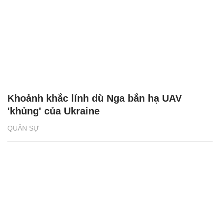
Khoảnh khắc lính dù Nga bắn hạ UAV
'khủng' của Ukraine
QUÂN SỰ