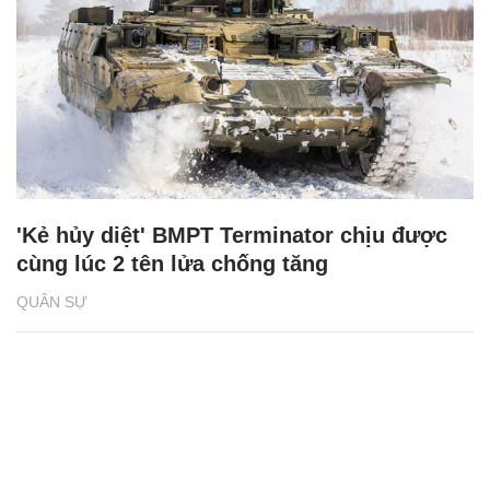
'Kẻ hủy diệt' BMPT Terminator chịu được
cùng lúc 2 tên lửa chống tăng
QUÂN SỰ