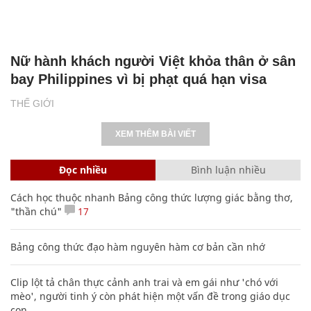
Nữ hành khách người Việt khỏa thân ở sân
bay Philippines vì bị phạt quá hạn visa
THẾ GIỚI
XEM THÊM BÀI VIẾT
Đọc nhiều
Bình luận nhiều
Cách học thuộc nhanh Bảng công thức lượng giác bằng thơ,
"thần chú"
17
Bảng công thức đạo hàm nguyên hàm cơ bản cần nhớ
Clip lột tả chân thực cảnh anh trai và em gái như 'chó với
mèo', người tinh ý còn phát hiện một vấn đề trong giáo dục
con