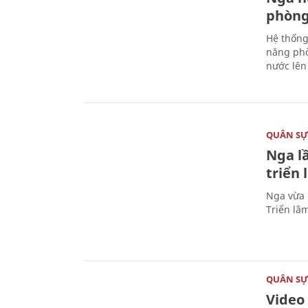
phòng
Hệ thống
năng phò
nước lên 
QUÂN S
Nga l
triển
Nga vừa 
Triển lã
QUÂN S
Video