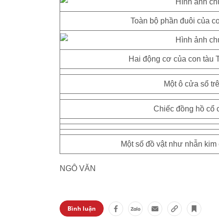
Toàn bộ phần đuôi của co
Hai động cơ của con tàu Ti
Một ô cửa sổ tr
Chiếc đồng hồ cổ 
Một số đồ vật như nhẫn kim 
NGÔ VĂN
Bình luận