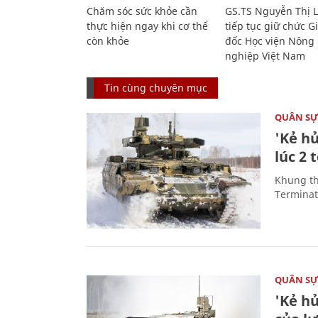
Chăm sóc sức khỏe cần
GS.TS Nguyễn Thị 
thực hiện ngay khi cơ thể
tiếp tục giữ chức 
còn khỏe
đốc Học viện Nông
nghiệp Việt Nam
Tin cùng chuyên mục
QUÂN S
'Kẻ h
lúc 2 
Khung th
Terminato
QUÂN S
'Kẻ h