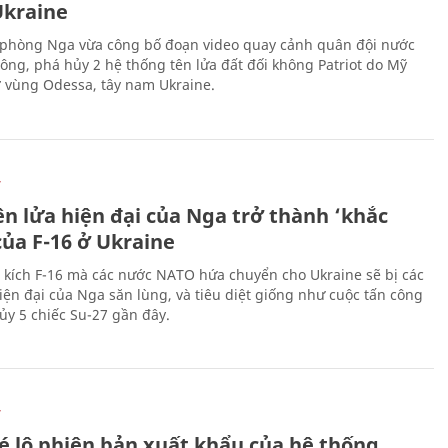
kraine
phòng Nga vừa công bố đoạn video quay cảnh quân đội nước
công, phá hủy 2 hệ thống tên lửa đất đối không Patriot do Mỹ
ở vùng Odessa, tây nam Ukraine.
Ự
ên lửa hiện đại của Nga trở thành ‘khắc
của F-16 ở Ukraine
 kích F-16 mà các nước NATO hứa chuyển cho Ukraine sẽ bị các
hiện đại của Nga săn lùng, và tiêu diệt giống như cuộc tấn công
ủy 5 chiếc Su-27 gần đây.
Ự
é lộ phiên bản xuất khẩu của hệ thống