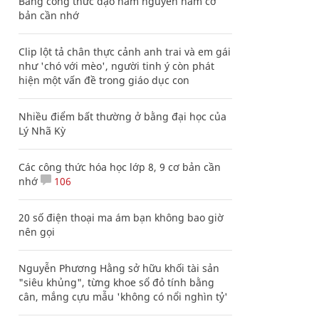
Bảng công thức đạo hàm nguyên hàm cơ
bản cần nhớ
Clip lột tả chân thực cảnh anh trai và em gái
như 'chó với mèo', người tinh ý còn phát
hiện một vấn đề trong giáo dục con
Nhiều điểm bất thường ở bằng đại học của
Lý Nhã Kỳ
Các công thức hóa học lớp 8, 9 cơ bản cần
nhớ
106
20 số điện thoại ma ám bạn không bao giờ
nên gọi
Nguyễn Phương Hằng sở hữu khối tài sản
"siêu khủng", từng khoe sổ đỏ tính bằng
cân, mắng cựu mẫu 'không có nổi nghìn tỷ'