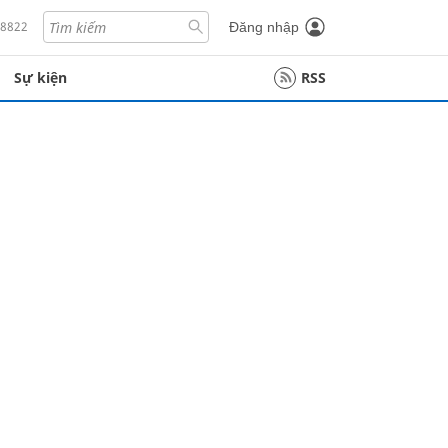
18822
Đăng nhập
Sự kiện
RSS