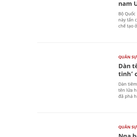
nam U
Bộ Quốc 
này tấn 
chế tạo 
QUÂN S
Dàn t
tinh’ 
Dàn tiêm
tên lửa 
đã phá h
QUÂN S
Nga h