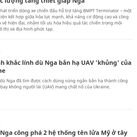
ực lượng tăng thiết giáp Nga
hát triển dòng xe chiến đấu hỗ trợ tăng BMPT Terminator – một
iện kết hợp giữa hỏa lực mạnh, khả năng cơ động cao và công
 vệ hiện đại, nhằm tối ưu hóa hiệu quả tác chiến trong môi
 thị và địa hình phức tạp.
Ự
h khắc lính dù Nga bắn hạ UAV 'khủng' của
ne
 dù Nga đã tìm được cách dùng súng ngắn bắn hạ thành công
bay không người lái (UAV) mang chất nổ của Ukraine.
Ự
 Nga công phá 2 hệ thống tên lửa Mỹ ở tây