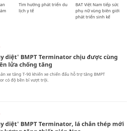
Lan
Tìm hướng phát triển du
BAT Việt Nam tiếp sức
Giám
lịch y tế
phụ nữ vùng biên giới
phát triển sinh kế
Ự
ủy diệt' BMPT Terminator chịu được cùng
tên lửa chống tăng
ân xe tăng T-90 khiến xe chiến đấu hỗ trợ tăng BMPT
r có độ bền bỉ vượt trội.
Ự
ủy diệt' BMPT Terminator, lá chắn thép mới