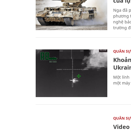
của l
Nga đã p
phương t
nghệ bảo
trường đô
QUÂN S
Khoản
Ukrai
Một lính
một máy 
QUÂN S
Video