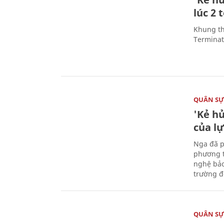
lúc 2 
Khung th
Terminato
QUÂN S
'Kẻ h
của l
Nga đã p
phương t
nghệ bảo
trường đô
QUÂN S