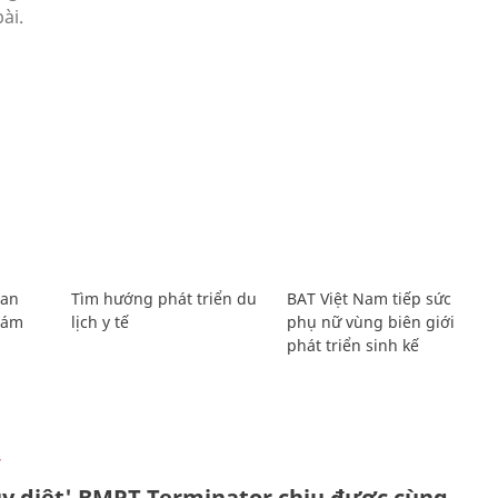
Lan
Tìm hướng phát triển du
BAT Việt Nam tiếp sức
Giám
lịch y tế
phụ nữ vùng biên giới
phát triển sinh kế
Ự
ủy diệt' BMPT Terminator chịu được cùng