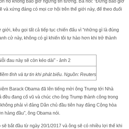
muốn họ không bao giờ ngừng tin tưởng. Bà nói: “Đừng bao giờ
ẽ và xứng đáng có mọi cơ hội trên thế giới này, để theo đuổi
iới, kêu gọi tất cả tiếp tục chiến đấu vì “những gì là đúng
ranh cử này, không có gì khiến tôi tự hào hơn khi trở thành
iềm tĩnh và tự tin khi phát biểu. Nguồn: Reuters
hiệm Barack Obama đã lên tiếng mời ông Trump tới Nhà
cả đều đang cổ vũ và chúc cho ông Trump thành công trong
a không phải vì đảng Dân chủ đầu tiên hay đảng Cộng hòa
iên hàng đầu”, ông Obama nói.
ẽ bắt đầu từ ngày 20/1/2017 và ông sẽ có nhiều lợi thế khi