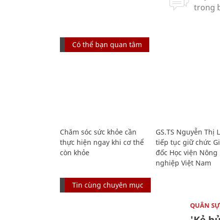
Có thể bạn quan tâm
Chăm sóc sức khỏe cần
GS.TS Nguyễn Thị 
thực hiện ngay khi cơ thể
tiếp tục giữ chức 
còn khỏe
đốc Học viện Nông
nghiệp Việt Nam
Tin cùng chuyên mục
QUÂN S
'Kẻ h