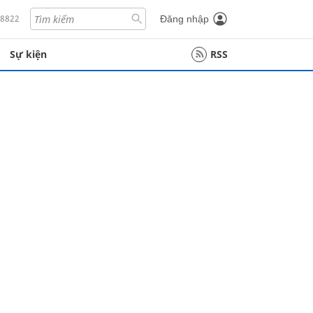
18822
Đăng nhập
Sự kiện
RSS