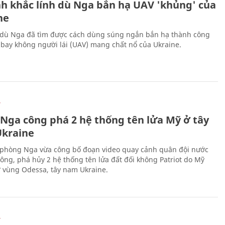
h khắc lính dù Nga bắn hạ UAV 'khủng' của
ne
 dù Nga đã tìm được cách dùng súng ngắn bắn hạ thành công
bay không người lái (UAV) mang chất nổ của Ukraine.
Ự
 Nga công phá 2 hệ thống tên lửa Mỹ ở tây
kraine
phòng Nga vừa công bố đoạn video quay cảnh quân đội nước
công, phá hủy 2 hệ thống tên lửa đất đối không Patriot do Mỹ
ở vùng Odessa, tây nam Ukraine.
Ự