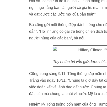
Đối với các cử tri trẻ tuổi, bà Clinton mong 
nghi ngờ rằng bạn là người có giá trị, mạnh m
và đạt được các ước mơ của bản thân”.
Bà cũng gửi một thông điệp dành riêng cho nữ g
đắn”. “Hỡi những cô gái trẻ trong chiến dịch t
người hùng của các bạn”, bà nói.
Tuy nhiên bà vẫn giữ được nét đ
Cũng trong sáng 9/11, Tổng thống sắp mãn n
Trắng vào ngày 10/11. “Chúng ta giờ đây tất 
việc đoàn kết và lãnh đạo đất nước. Chúng t
đầu tiên mà chúng ta phải vì nước Mỹ là ưu t
Nhiệm kỳ Tổng thống bốn năm của ông Trump s