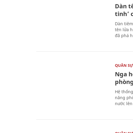
Dàn t
tinh’ 
Dàn tiêm
tên lửa 
đã phá h
QUÂN S
Nga h
phòng
Hệ thống
năng phò
nước lên 