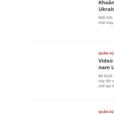
Khoản
Ukrai
Một lính
một máy 
QUÂN S
Video
nam U
Bộ Quốc 
này tấn 
chế tạo 
QUÂN S