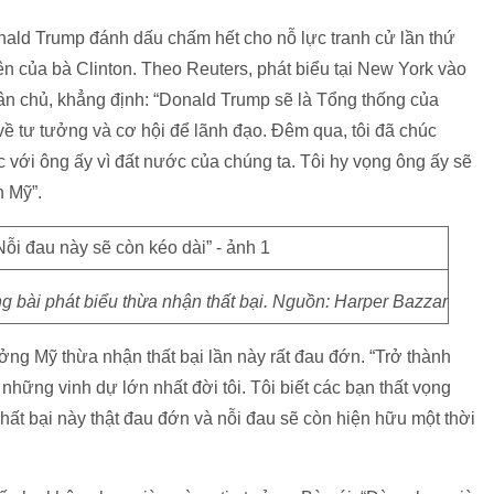
ald Trump đánh dấu chấm hết cho nỗ lực tranh cử lần thứ
ên của bà Clinton. Theo Reuters, phát biểu tại New York vào
ân chủ, khẳng định: “Donald Trump sẽ là Tổng thống của
ề tư tưởng và cơ hội để lãnh đạo. Đêm qua, tôi đã chúc
với ông ấy vì đất nước của chúng ta. Tôi hy vọng ông ấy sẽ
n Mỹ”.
g bài phát biểu thừa nhận thất bại. Nguồn: Harper Bazzar
ng Mỹ thừa nhận thất bại lần này rất đau đớn. “Trở thành
những vinh dự lớn nhất đời tôi. Tôi biết các bạn thất vọng
hất bại này thật đau đớn và nỗi đau sẽ còn hiện hữu một thời