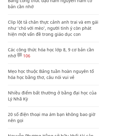
Bảng công thức đạo hàm nguyên hàm cơ
bản cần nhớ
Clip lột tả chân thực cảnh anh trai và em gái
như 'chó với mèo', người tinh ý còn phát
hiện một vấn đề trong giáo dục con
Các công thức hóa học lớp 8, 9 cơ bản cần
nhớ
106
Mẹo học thuộc Bảng tuần hoàn nguyên tố
hóa học bằng thơ, câu nói vui vẻ
Nhiều điểm bất thường ở bằng đại học của
Lý Nhã Kỳ
20 số điện thoại ma ám bạn không bao giờ
nên gọi
Nguyễn Phương Hằng sở hữu khối tài sản