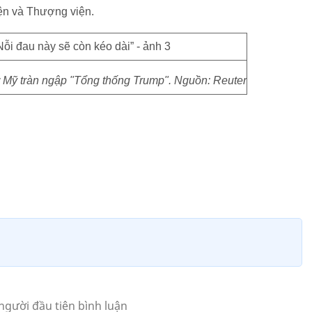
ện và Thượng viện.
 ở Mỹ tràn ngập "Tổng thống Trump". Nguồn: Reuter