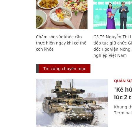
Chăm sóc sức khỏe cần
GS.TS Nguyễn Thị 
thực hiện ngay khi cơ thể
tiếp tục giữ chức 
còn khỏe
đốc Học viện Nông
nghiệp Việt Nam
Tin cùng chuyên mục
QUÂN S
'Kẻ h
lúc 2 
Khung th
Terminato