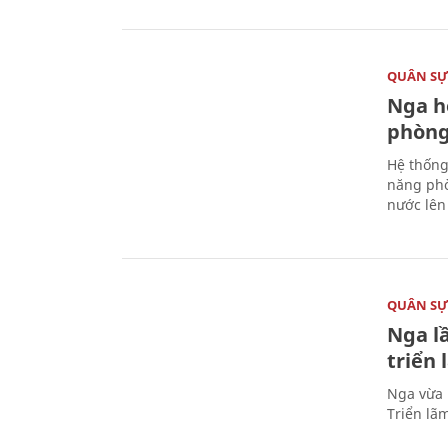
QUÂN S
Nga h
phòng
Hệ thống
năng phò
nước lên 
QUÂN S
Nga l
triển
Nga vừa 
Triển lã