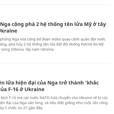
Ự
 Nga công phá 2 hệ thống tên lửa Mỹ ở tây
kraine
phòng Nga vừa công bố đoạn video quay cảnh quân đội nước
công, phá hủy 2 hệ thống tên lửa đất đối không Patriot do Mỹ
ở vùng Odessa, tây nam Ukraine.
Ự
ên lửa hiện đại của Nga trở thành ‘khắc
của F-16 ở Ukraine
 kích F-16 mà các nước NATO hứa chuyển cho Ukraine sẽ bị các
hiện đại của Nga săn lùng, và tiêu diệt giống như cuộc tấn công
ủy 5 chiếc Su-27 gần đây.