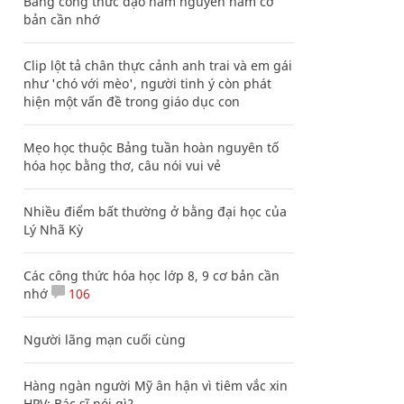
Bảng công thức đạo hàm nguyên hàm cơ
bản cần nhớ
Clip lột tả chân thực cảnh anh trai và em gái
như 'chó với mèo', người tinh ý còn phát
hiện một vấn đề trong giáo dục con
Mẹo học thuộc Bảng tuần hoàn nguyên tố
hóa học bằng thơ, câu nói vui vẻ
Nhiều điểm bất thường ở bằng đại học của
Lý Nhã Kỳ
Các công thức hóa học lớp 8, 9 cơ bản cần
nhớ
106
Người lãng mạn cuối cùng
Hàng ngàn người Mỹ ân hận vì tiêm vắc xin
HPV: Bác sĩ nói gì?