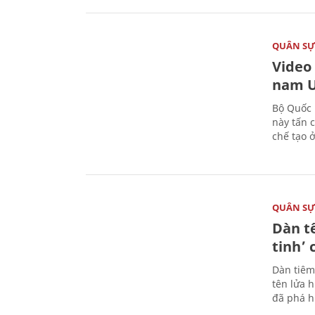
QUÂN S
Video
nam U
Bộ Quốc 
này tấn 
chế tạo 
QUÂN S
Dàn t
tinh’ 
Dàn tiêm
tên lửa 
đã phá h