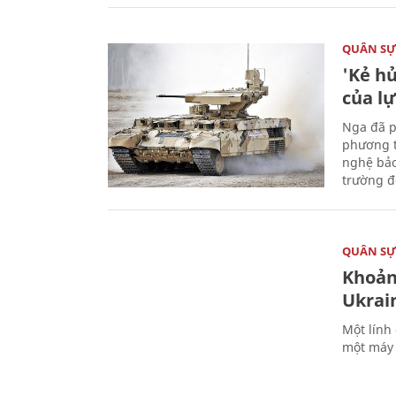
QUÂN S
'Kẻ h
của l
Nga đã p
phương t
nghệ bảo
trường đô
QUÂN S
Khoản
Ukrai
Một lính
một máy 