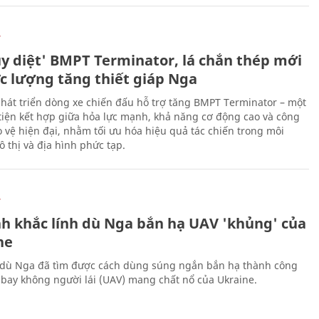
Ự
ủy diệt' BMPT Terminator, lá chắn thép mới
ực lượng tăng thiết giáp Nga
hát triển dòng xe chiến đấu hỗ trợ tăng BMPT Terminator – một
iện kết hợp giữa hỏa lực mạnh, khả năng cơ động cao và công
 vệ hiện đại, nhằm tối ưu hóa hiệu quả tác chiến trong môi
 thị và địa hình phức tạp.
Ự
h khắc lính dù Nga bắn hạ UAV 'khủng' của
ne
 dù Nga đã tìm được cách dùng súng ngắn bắn hạ thành công
bay không người lái (UAV) mang chất nổ của Ukraine.