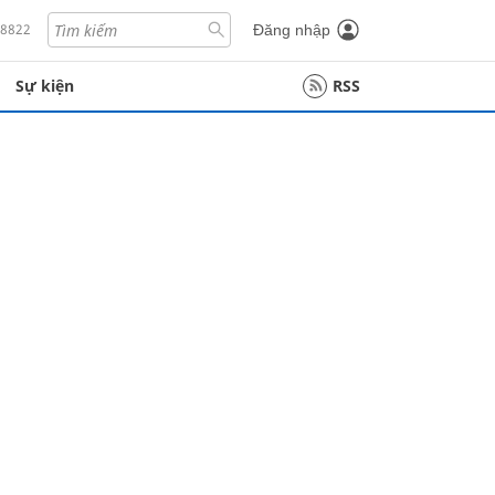
18822
Đăng nhập
Sự kiện
RSS