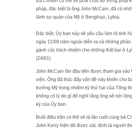
Bà Clinton có thể sẽ phải chịu sự trừng phạt 
pháp, đặc biệt là ông John McCain, đã có nhữ
lãnh sự quán của Mỹ ở Benghazi, Lybia.
Đặc biệt, Ủy ban này sẽ yêu cầu làm rõ tình h
ngày 11/09 năm ngoái diễn ra và những phản ứ
gánh các trách nhiệm cho những thất bại ở Ly
(24/01)
John McCain lần đầu tiên được tham gia vào
viện. Ông đã thúc đẩy vấn đề này khiến cho bà
trưởng Mỹ trong nhiệm kỳ thứ hai của Tổng th
không có lý do gì để nghĩ rằng ông sẽ nới lỏn
ký của Ủy ban.
Buổi điều trần có thể sẽ là lần cuối cùng bà C
John Kerry hiện đã được xác định là người thế 