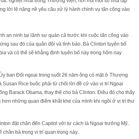
khắc nghiệt nhất trong Thượng viện, nơi mà một số nhà lập
ng lời lẽ nặng nề yêu cầu xử lý hành chính vụ tấn công vào
ình an ninh tại lãnh sự quán cả trước khi cuộc tấn công vào
ng sau đó của quân đội và tình báo. Bà Clinton tuyên bố
bia và có thể sẽ khẳng định tuyên bố này trong hôm nay
 Ủy ban Đối ngoại trong suốt 26 năm ông có mặt ở Thượng
 Susan Rice buộc phải từ chối lời đề cử vào vị trí Ngoại
ống Barack Obama, thay thế cho bà Clinton. Điều đó cho thấy
g hơn những quan điểm khắt khe của mình khi ngồi ở vị trí thư
linton đặt chân đến Capitol với tư cách là Ngoại trưởng Mỹ.
chân bà trong vị trí quan trọng này.