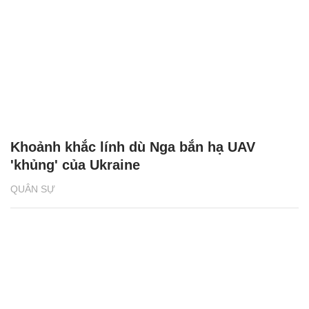
Khoảnh khắc lính dù Nga bắn hạ UAV
'khủng' của Ukraine
QUÂN SỰ