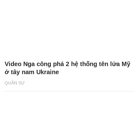
Video Nga công phá 2 hệ thống tên lửa Mỹ
ở tây nam Ukraine
QUÂN SỰ