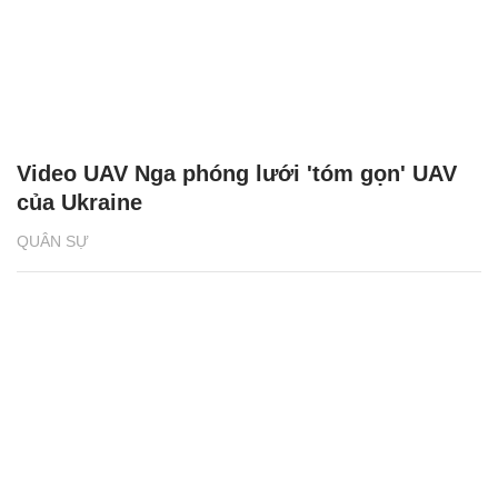
Video UAV Nga phóng lưới 'tóm gọn' UAV
của Ukraine
QUÂN SỰ