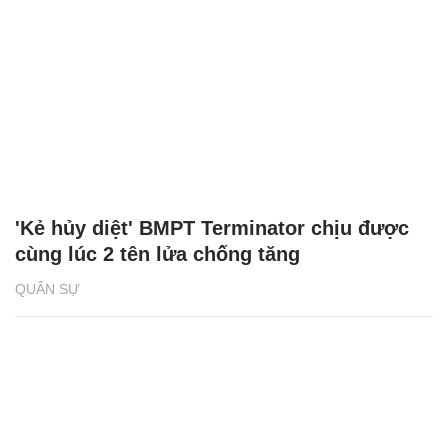
'Kẻ hủy diệt' BMPT Terminator chịu được
cùng lúc 2 tên lửa chống tăng
QUÂN SỰ