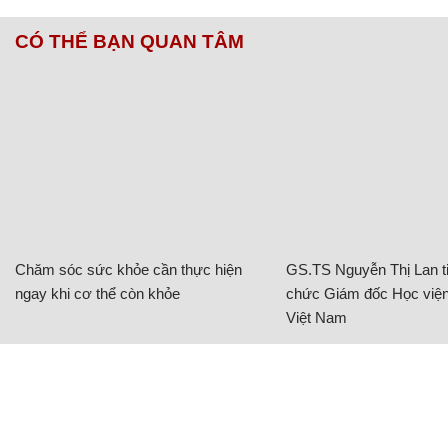
CÓ THỂ BẠN QUAN TÂM
Chăm sóc sức khỏe cần thực hiện
GS.TS Nguyễn Thị Lan ti
ngay khi cơ thể còn khỏe
chức Giám đốc Học viện
Việt Nam