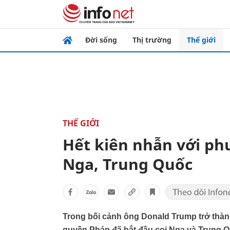
Đời sống
Thị trường
Thế giới
THẾ GIỚI
Hết kiên nhẫn với ph
Nga, Trung Quốc
Trong bối cảnh ông Donald Trump trở thành
quyền Pháp đã bắt đầu coi Nga và Trung Qu