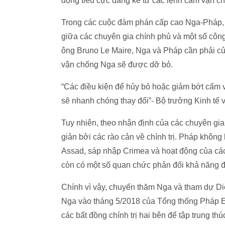
động tiêu cực đáng kể từ các lệnh cấm vận 
Trong các cuộc đàm phán cấp cao Nga-Pháp, l
giữa các chuyên gia chính phủ và một số công
ông Bruno Le Maire, Nga và Pháp cần phải củn
vận chống Nga sẽ được dỡ bỏ.
“Các điều kiện để hủy bỏ hoặc giảm bớt cấm v
sẽ nhanh chóng thay đổi”- Bộ trưởng Kinh tế
Tuy nhiên, theo nhận định của các chuyên gi
giản bởi các rào cản về chính trị. Pháp không
Assad, sáp nhập Crimea và hoạt động của cá
còn có một số quan chức phản đối khả năng đ
Chính vì vậy, chuyến thăm Nga và tham dự Diễ
Nga vào tháng 5/2018 của Tổng thống Pháp Em
các bất đồng chính trị hai bên để tập trung thú