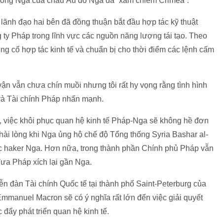
chống Nga của châu Âu do Nga đã “xâm chiếm Crimea”.
ãnh đạo hai bên đã đồng thuận bắt đầu hợp tác kỹ thuật
 ty Pháp trong lĩnh vực các nguồn năng lượng tái tạo. Theo
g cố hợp tác kinh tế và chuẩn bị cho thời điểm các lệnh cấm
ận vẫn chưa chín muồi nhưng tôi rất hy vọng rằng tình hình
 và Tài chính Pháp nhấn mạnh.
a, việc khôi phục quan hệ kinh tế Pháp-Nga sẽ không hề đơn
 hài lòng khi Nga ủng hộ chế độ Tổng thống Syria Bashar al-
c haker Nga. Hơn nữa, trong thành phần Chính phủ Pháp vẫn
ưa Pháp xích lại gần Nga.
n đàn Tài chính Quốc tế tại thành phố Saint-Peterburg của
manuel Macron sẽ có ý nghĩa rất lớn đến việc giải quyết
c đẩy phát triển quan hệ kinh tế.