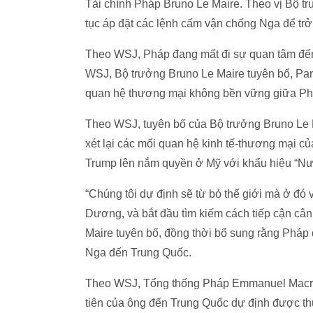
Tài chính Pháp Bruno Le Maire. Theo vị Bộ t
tục áp đặt các lệnh cấm vận chống Nga để trở
Theo WSJ, Pháp đang mất đi sự quan tâm đến
WSJ, Bộ trưởng Bruno Le Maire tuyên bố, Pari
quan hệ thương mại không bền vững giữa Ph
Theo WSJ, tuyên bố của Bộ trưởng Bruno Le 
xét lại các mối quan hệ kinh tế-thương mại củ
Trump lên nắm quyền ở Mỹ với khẩu hiệu “Nước
“Chúng tôi dự định sẽ từ bỏ thế giới mà ở đó 
Dương, và bắt đầu tìm kiếm cách tiếp cận câ
Maire tuyên bố, đồng thời bổ sung rằng Pháp 
Nga đến Trung Quốc.
Theo WSJ, Tổng thống Pháp Emmanuel Macron
tiên của ông đến Trung Quốc dự định được th