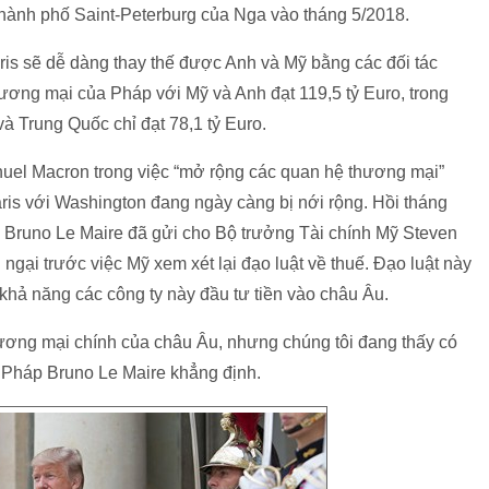
thành phố Saint-Peterburg của Nga vào tháng 5/2018.
ris sẽ dễ dàng thay thế được Anh và Mỹ bằng các đối tác
ơng mại của Pháp với Mỹ và Anh đạt 119,5 tỷ Euro, trong
 Trung Quốc chỉ đạt 78,1 tỷ Euro.
el Macron trong việc “mở rộng các quan hệ thương mại”
is với Washington đang ngày càng bị nới rộng. Hồi tháng
p Bruno Le Maire đã gửi cho Bộ trưởng Tài chính Mỹ Steven
ngại trước việc Mỹ xem xét lại đạo luật về thuế. Đạo luật này
 khả năng các công ty này đầu tư tiền vào châu Âu.
thương mại chính của châu Âu, nhưng chúng tôi đang thấy có
g Pháp Bruno Le Maire khẳng định.