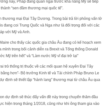
rưởng này, Pháp đang quan ngại trước khả năng Mỹ sẽ tiếp
 thành “sen đầm thương mại quốc tế”.
 thương mại Đại Tây Dương. Trong bài trả lời phỏng vấn tờ
s đang coi Trung Quốc và Nga như là đối trọng đối với các
áp với Mỹ và Anh.
Maire cho thấy các quốc gia châu Âu đang có kế hoạch xem
a mình trong bối cảnh diễn ra Brexit và Tổng thống Donald
 Mỹ trên hết” và “Làm nước Mỹ vĩ đại trở lại”
vai trò thống trị thuộc về các mối quan hệ xuyên Đại Tây
n bằng hơn”- Bộ trưởng Kinh tế và Tài chính Pháp Bruno Le
dự định sẽ thiết lập “hành lang” thương mại từ châu Âu qua
 dự định sẽ thúc đẩy vấn đề này trong chuyến thăm đầu
ực hiện trong tháng 1/2018, cũng như khi ông tham gia vào