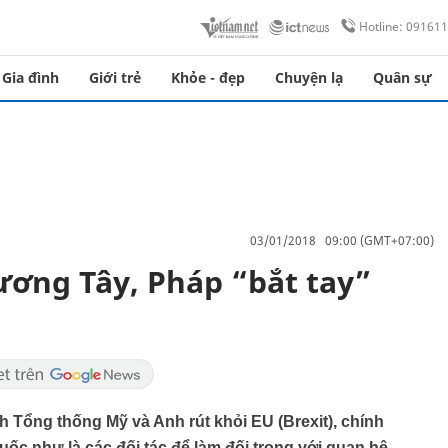
Hotline: 09161
Gia đình
Giới trẻ
Khỏe - đẹp
Chuyện lạ
Quân sự
03/01/2018 09:00 (GMT+07:00)
ương Tây, Pháp “bắt tay”
 Tổng thống Mỹ và Anh rút khỏi EU (Brexit), chính
ốc như là các đối tác để làm đối trọng với quan hệ