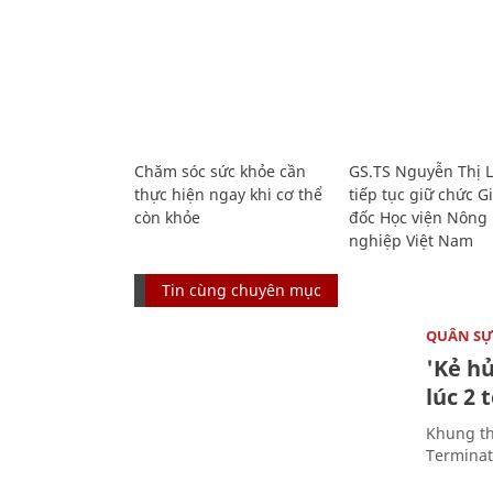
Chăm sóc sức khỏe cần
GS.TS Nguyễn Thị 
thực hiện ngay khi cơ thể
tiếp tục giữ chức 
còn khỏe
đốc Học viện Nông
nghiệp Việt Nam
Tin cùng chuyên mục
QUÂN S
'Kẻ h
lúc 2 
Khung th
Terminato