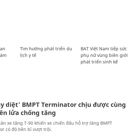
Lan
Tìm hướng phát triển du
BAT Việt Nam tiếp sức
Giám
lịch y tế
phụ nữ vùng biên giới
phát triển sinh kế
Ự
ủy diệt' BMPT Terminator chịu được cùng
tên lửa chống tăng
ân xe tăng T-90 khiến xe chiến đấu hỗ trợ tăng BMPT
r có độ bền bỉ vượt trội.