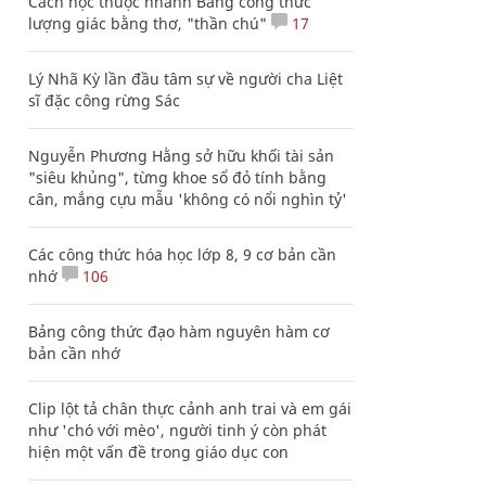
Cách học thuộc nhanh Bảng công thức
lượng giác bằng thơ, "thần chú"
17
Lý Nhã Kỳ lần đầu tâm sự về người cha Liệt
sĩ đặc công rừng Sác
Nguyễn Phương Hằng sở hữu khối tài sản
"siêu khủng", từng khoe sổ đỏ tính bằng
cân, mắng cựu mẫu 'không có nổi nghìn tỷ'
Các công thức hóa học lớp 8, 9 cơ bản cần
nhớ
106
Bảng công thức đạo hàm nguyên hàm cơ
bản cần nhớ
Clip lột tả chân thực cảnh anh trai và em gái
như 'chó với mèo', người tinh ý còn phát
hiện một vấn đề trong giáo dục con