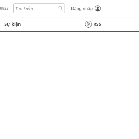
18822
Đăng nhập
Sự kiện
RSS