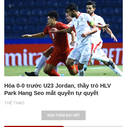
Hòa 0-0 trước U23 Jordan, thầy trò HLV
Park Hang Seo mất quyền tự quyết
THỂ THAO
XEM THÊM BÀI VIẾT