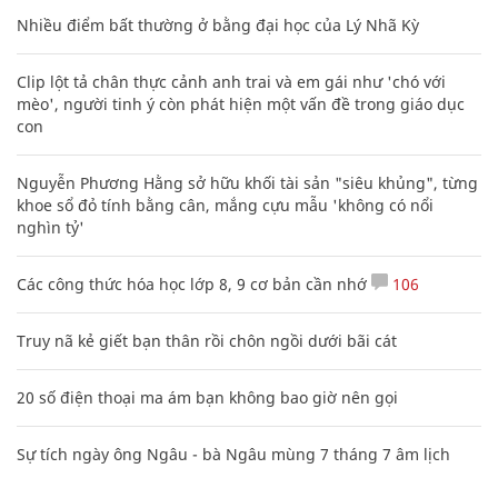
Nhiều điểm bất thường ở bằng đại học của Lý Nhã Kỳ
Clip lột tả chân thực cảnh anh trai và em gái như 'chó với
mèo', người tinh ý còn phát hiện một vấn đề trong giáo dục
con
Nguyễn Phương Hằng sở hữu khối tài sản "siêu khủng", từng
khoe sổ đỏ tính bằng cân, mắng cựu mẫu 'không có nổi
nghìn tỷ'
Các công thức hóa học lớp 8, 9 cơ bản cần nhớ
106
Truy nã kẻ giết bạn thân rồi chôn ngồi dưới bãi cát
20 số điện thoại ma ám bạn không bao giờ nên gọi
Sự tích ngày ông Ngâu - bà Ngâu mùng 7 tháng 7 âm lịch