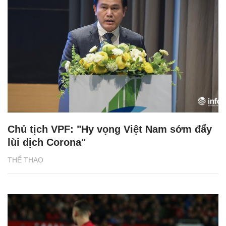
Chủ tịch VPF: "Hy vọng Việt Nam sớm đẩy
lùi dịch Corona"
THỂ THAO