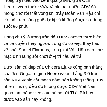
Trong trận đấu vào đêm qua (28/9), giữa CLB
Heerenveen trước VVV Venlo, rất nhiều CĐV đã
mong chờ rồi thất vọng khi thấy Đoàn Văn Hậu chỉ
có mặt trên băng ghế dự bị và không được sử dụng
suốt 90 phút.
Đáng chú ý là trong trận đấu HLV Jansen thực hiện
cả ba quyền thay người, trong đó có việc thay hậu
vệ phải Sherel Floranus, trong khi Văn Hậu gần như
mặc định là người chơi ở vị trí hậu vệ trái.
Dưới sân cú đúp của Chidera Ejuke cùng bàn thắng
của Jen Odgaard giúp Heerenveen thắng 3-0 trên
sân VVV Venlo cắt mạch năm trận không thắng. Tuy
nhiên những điều đó không được CĐV Việt Nam
quan tâm bằng việc cầu thủ người Thái Bình có
được vào sân hay không.