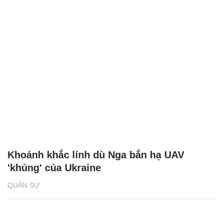
Khoảnh khắc lính dù Nga bắn hạ UAV
'khủng' của Ukraine
QUÂN SỰ