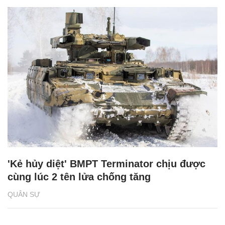
'Kẻ hủy diệt' BMPT Terminator chịu được
cùng lúc 2 tên lửa chống tăng
QUÂN SỰ