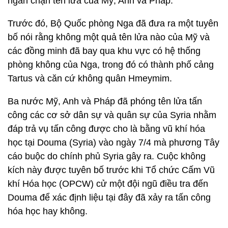
ngăn chặn tên lửa của Mỹ, Anh và Pháp.
Trước đó, Bộ Quốc phòng Nga đã đưa ra một tuyên
bố nói rằng không một quả tên lửa nào của Mỹ và
các đồng minh đã bay qua khu vực có hệ thống
phòng không của Nga, trong đó có thành phố cảng
Tartus và căn cứ không quân Hmeymim.
Ba nước Mỹ, Anh và Pháp đã phóng tên lửa tấn
công các cơ sở dân sự và quân sự của Syria nhằm
đáp trả vụ tấn công được cho là bằng vũ khí hóa
học tại Douma (Syria) vào ngày 7/4 mà phương Tây
cáo buộc do chính phủ Syria gây ra. Cuộc không
kích này được tuyên bố trước khi Tổ chức Cấm Vũ
khí Hóa học (OPCW) cử một đội ngũ điều tra đến
Douma để xác định liệu tại đây đã xảy ra tấn công
hóa học hay không.