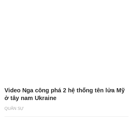
Video Nga công phá 2 hệ thống tên lửa Mỹ
ở tây nam Ukraine
QUÂN SỰ