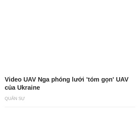
Video UAV Nga phóng lưới 'tóm gọn' UAV
của Ukraine
QUÂN SỰ