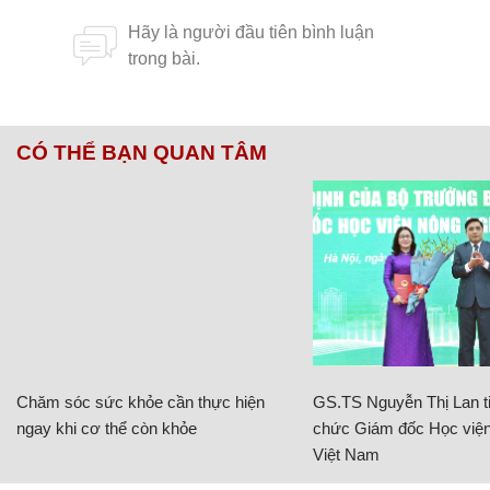
CÓ THỂ BẠN QUAN TÂM
Chăm sóc sức khỏe cần thực hiện
GS.TS Nguyễn Thị Lan ti
ngay khi cơ thể còn khỏe
chức Giám đốc Học viện
Việt Nam