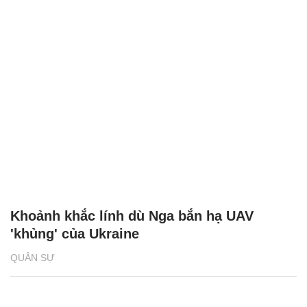
Khoảnh khắc lính dù Nga bắn hạ UAV
'khủng' của Ukraine
QUÂN SỰ