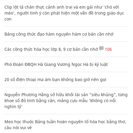
Clip lột tả chân thực cảnh anh trai và em gái như 'chó với
mèo', người tinh ý còn phát hiện một vấn đề trong giáo dục
con
Bảng công thức đạo hàm nguyên hàm cơ bản cần nhớ
Các công thức hóa học lớp 8, 9 cơ bản cần nhớ
106
Phó Đoàn ĐBQH Hà Giang Vương Ngọc Hà bị kỷ luật
20 số điện thoại ma ám bạn không bao giờ nên gọi
Nguyễn Phương Hằng sở hữu khối tài sản "siêu khủng", từng
khoe sổ đỏ tính bằng cân, mắng cựu mẫu 'không có nổi
nghìn tỷ'
Mẹo học thuộc Bảng tuần hoàn nguyên tố hóa học bằng thơ,
câu nói vui vẻ