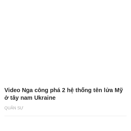
Video Nga công phá 2 hệ thống tên lửa Mỹ
ở tây nam Ukraine
QUÂN SỰ