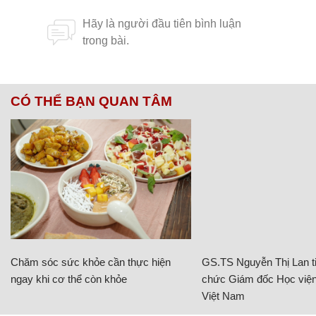
CÓ THỂ BẠN QUAN TÂM
Chăm sóc sức khỏe cần thực hiện
GS.TS Nguyễn Thị Lan ti
ngay khi cơ thể còn khỏe
chức Giám đốc Học viện
Việt Nam