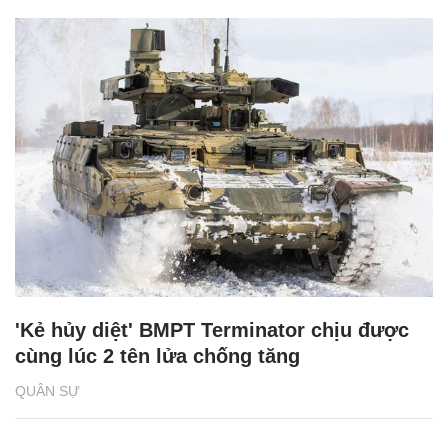
'Kẻ hủy diệt' BMPT Terminator chịu được
cùng lúc 2 tên lửa chống tăng
QUÂN SỰ