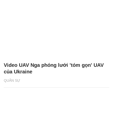
Video UAV Nga phóng lưới 'tóm gọn' UAV
của Ukraine
QUÂN SỰ