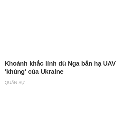
Khoảnh khắc lính dù Nga bắn hạ UAV
'khủng' của Ukraine
QUÂN SỰ