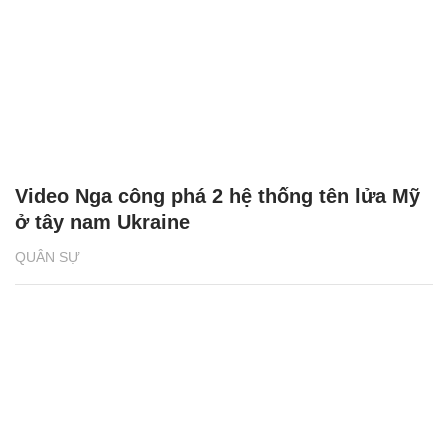
Video Nga công phá 2 hệ thống tên lửa Mỹ
ở tây nam Ukraine
QUÂN SỰ