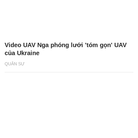
Video UAV Nga phóng lưới 'tóm gọn' UAV
của Ukraine
QUÂN SỰ