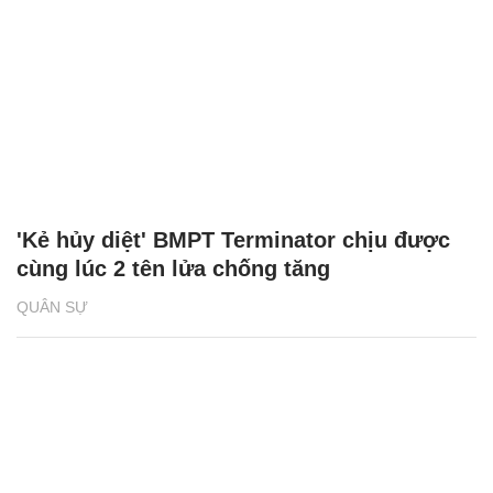
'Kẻ hủy diệt' BMPT Terminator chịu được
cùng lúc 2 tên lửa chống tăng
QUÂN SỰ