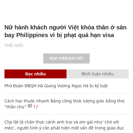
Nữ hành khách người Việt khỏa thân ở sân
bay Philippines vì bị phạt quá hạn visa
THẾ GIỚI
XEM THÊM BÀI VIẾT
Đọc nhiều
Bình luận nhiều
Phó Đoàn ĐBQH Hà Giang Vương Ngọc Hà bị kỷ luật
Cách học thuộc nhanh Bảng công thức lượng giác bằng thơ,
"thần chú"
17
Clip lột tả chân thực cảnh anh trai và em gái như 'chó với
mèo', người tinh ý còn phát hiện một vấn đề trong giáo dục