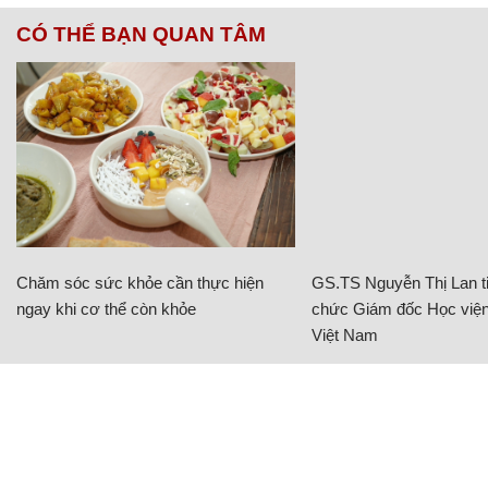
CÓ THỂ BẠN QUAN TÂM
Chăm sóc sức khỏe cần thực hiện
GS.TS Nguyễn Thị Lan ti
ngay khi cơ thể còn khỏe
chức Giám đốc Học viện
Việt Nam