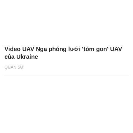
Video UAV Nga phóng lưới 'tóm gọn' UAV
của Ukraine
QUÂN SỰ