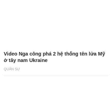
Video Nga công phá 2 hệ thống tên lửa Mỹ
ở tây nam Ukraine
QUÂN SỰ