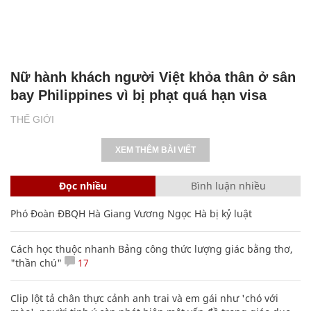
Nữ hành khách người Việt khỏa thân ở sân
bay Philippines vì bị phạt quá hạn visa
THẾ GIỚI
XEM THÊM BÀI VIẾT
Đọc nhiều
Bình luận nhiều
Phó Đoàn ĐBQH Hà Giang Vương Ngọc Hà bị kỷ luật
Cách học thuộc nhanh Bảng công thức lượng giác bằng thơ,
"thần chú"
17
Clip lột tả chân thực cảnh anh trai và em gái như 'chó với