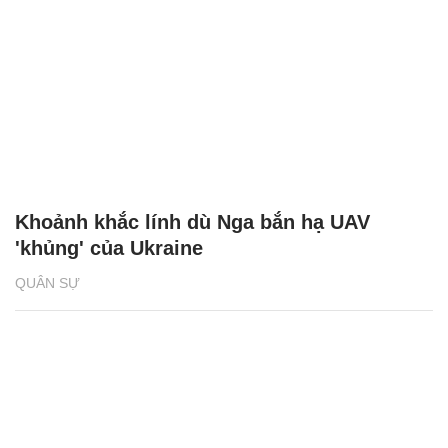
Khoảnh khắc lính dù Nga bắn hạ UAV
'khủng' của Ukraine
QUÂN SỰ