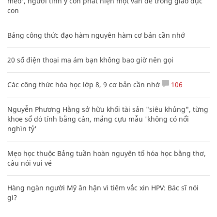
mèo', người tinh ý còn phát hiện một vấn đề trong giáo dục
con
Bảng công thức đạo hàm nguyên hàm cơ bản cần nhớ
20 số điện thoại ma ám bạn không bao giờ nên gọi
Các công thức hóa học lớp 8, 9 cơ bản cần nhớ
106
Nguyễn Phương Hằng sở hữu khối tài sản "siêu khủng", từng
khoe sổ đỏ tính bằng cân, mắng cựu mẫu 'không có nổi
nghìn tỷ'
Mẹo học thuộc Bảng tuần hoàn nguyên tố hóa học bằng thơ,
câu nói vui vẻ
Hàng ngàn người Mỹ ân hận vì tiêm vắc xin HPV: Bác sĩ nói
gì?