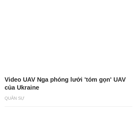
Video UAV Nga phóng lưới 'tóm gọn' UAV
của Ukraine
QUÂN SỰ