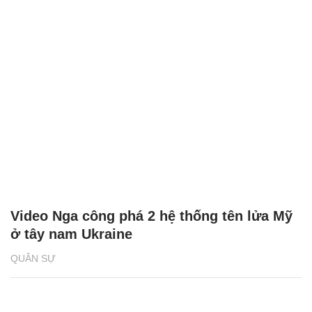
Video Nga công phá 2 hệ thống tên lửa Mỹ
ở tây nam Ukraine
QUÂN SỰ