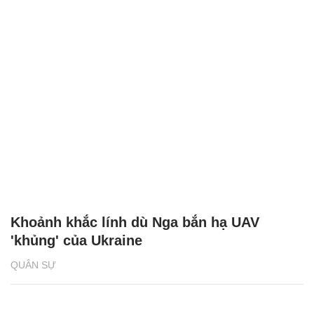
Khoảnh khắc lính dù Nga bắn hạ UAV
'khủng' của Ukraine
QUÂN SỰ