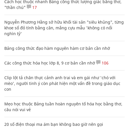
Cách học thuộc nhanh Bảng công thức lượng giác bằng thơ,
"thần chú"
17
Nguyễn Phương Hằng sở hữu khối tài sản "siêu khủng", từng
khoe sổ đỏ tính bằng cân, mắng cựu mẫu 'không có nổi
nghìn tỷ'
Bảng công thức đạo hàm nguyên hàm cơ bản cần nhớ
Các công thức hóa học lớp 8, 9 cơ bản cần nhớ
106
Clip lột tả chân thực cảnh anh trai và em gái như 'chó với
mèo', người tinh ý còn phát hiện một vấn đề trong giáo dục
con
Mẹo học thuộc Bảng tuần hoàn nguyên tố hóa học bằng thơ,
câu nói vui vẻ
20 số điện thoại ma ám bạn không bao giờ nên gọi