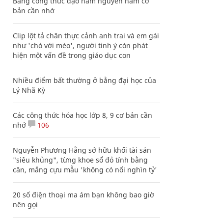
Bảng công thức đạo hàm nguyên hàm cơ
bản cần nhớ
Clip lột tả chân thực cảnh anh trai và em gái
như 'chó với mèo', người tinh ý còn phát
hiện một vấn đề trong giáo dục con
Nhiều điểm bất thường ở bằng đại học của
Lý Nhã Kỳ
Các công thức hóa học lớp 8, 9 cơ bản cần
nhớ
106
Nguyễn Phương Hằng sở hữu khối tài sản
"siêu khủng", từng khoe sổ đỏ tính bằng
cân, mắng cựu mẫu 'không có nổi nghìn tỷ'
20 số điện thoại ma ám bạn không bao giờ
nên gọi