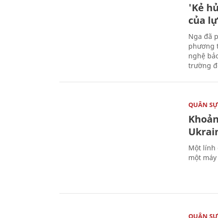
'Kẻ h
của l
Nga đã p
phương t
nghệ bảo
trường đô
QUÂN S
Khoản
Ukrai
Một lính
một máy 
QUÂN S