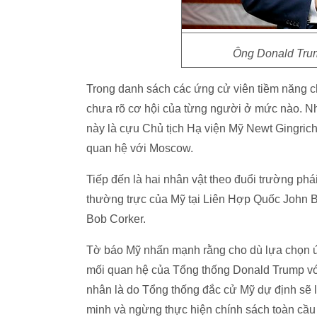
Ông Donald Tru
Trong danh sách các ứng cử viên tiềm năng c
chưa rõ cơ hội của từng người ở mức nào. Nh
này là cựu Chủ tịch Hạ viện Mỹ Newt Gingric
quan hệ với Moscow.
Tiếp đến là hai nhân vật theo đuổi trường p
thường trực của Mỹ tại Liên Hợp Quốc John B
Bob Corker.
Tờ báo Mỹ nhấn mạnh rằng cho dù lựa chọn ứ
mối quan hệ của Tổng thống Donald Trump vớ
nhân là do Tổng thống đắc cử Mỹ dự định sẽ l
minh và ngừng thực hiện chính sách toàn cầu