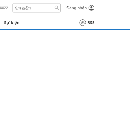
18822
Đăng nhập
Sự kiện
RSS