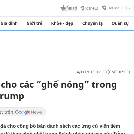
Hotline: 09161
Gia đình
Giới trẻ
Khỏe - đẹp
Chuyện lạ
Quân sự
14/11/2016 06:00 (GMT+07:00)
n cho các “ghế nóng” trong
Trump
 đã cho công bố bản danh sách các ứng cử viên tiềm
oi là then chốt nhất trong thành phần nội các của Tổng