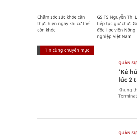
Chăm sóc sức khỏe cần
GS.TS Nguyễn Thị 
thực hiện ngay khi cơ thể
tiếp tục giữ chức 
còn khỏe
đốc Học viện Nông
nghiệp Việt Nam
Tin cùng chuyên mục
QUÂN S
'Kẻ h
lúc 2 
Khung th
Terminato
QUÂN S