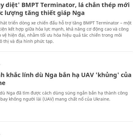
ủy diệt' BMPT Terminator, lá chắn thép mới
ực lượng tăng thiết giáp Nga
hát triển dòng xe chiến đấu hỗ trợ tăng BMPT Terminator – một
iện kết hợp giữa hỏa lực mạnh, khả năng cơ động cao và công
 vệ hiện đại, nhằm tối ưu hóa hiệu quả tác chiến trong môi
 thị và địa hình phức tạp.
Ự
h khắc lính dù Nga bắn hạ UAV 'khủng' của
ne
 dù Nga đã tìm được cách dùng súng ngắn bắn hạ thành công
bay không người lái (UAV) mang chất nổ của Ukraine.
Ự