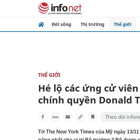
Đời sống
Thị trường
Thế giới
THẾ GIỚI
Hé lộ các ứng cử viê
chính quyền Donald 
Tờ The New York Times của Mỹ ngày 13/11
năng nhất cho vị trí Bộ trưởng 3 Bộ được c