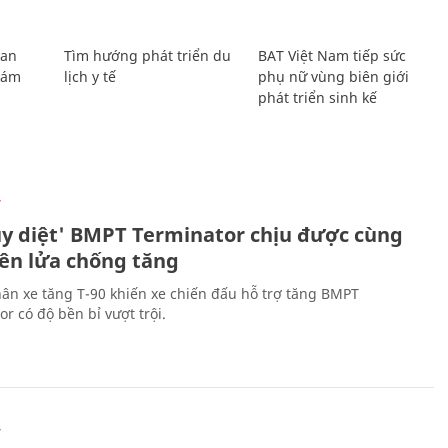
Lan
Tìm hướng phát triển du
BAT Việt Nam tiếp sức
Giám
lịch y tế
phụ nữ vùng biên giới
phát triển sinh kế
Ự
ủy diệt' BMPT Terminator chịu được cùng
tên lửa chống tăng
ân xe tăng T-90 khiến xe chiến đấu hỗ trợ tăng BMPT
r có độ bền bỉ vượt trội.
Ự