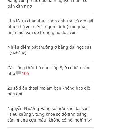
Bảng công thức đạo hàm nguyên hàm cơ
bản cần nhớ
Clip lột tả chân thực cảnh anh trai và em gái
như 'chó với mèo', người tinh ý còn phát
hiện một vấn đề trong giáo dục con
Nhiều điểm bất thường ở bằng đại học của
Lý Nhã Kỳ
Các công thức hóa học lớp 8, 9 cơ bản cần
nhớ
106
20 số điện thoại ma ám bạn không bao giờ
nên gọi
Nguyễn Phương Hằng sở hữu khối tài sản
"siêu khủng", từng khoe sổ đỏ tính bằng
cân, mắng cựu mẫu 'không có nổi nghìn tỷ'