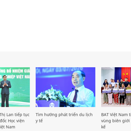
hị Lan tiếp tục
Tìm hướng phát triển du lịch
BAT Việt Nam t
đốc Học viện
y tế
vùng biên giới 
iệt Nam
kế