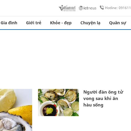
Hotline: 09161
Gia đình
Giới trẻ
Khỏe - đẹp
Chuyện lạ
Quân sự
Người đàn ông tử
vong sau khi ăn
hàu sống