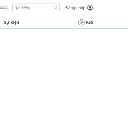
18822
Đăng nhập
Sự kiện
RSS