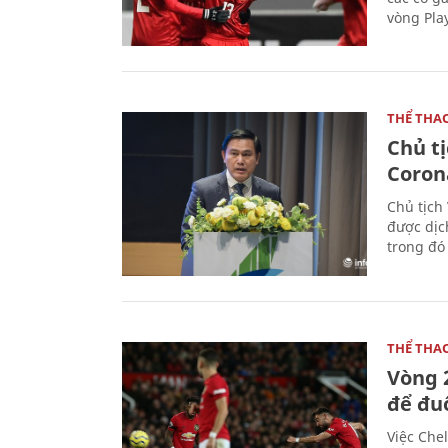
vòng Play
THỂ THA
Chủ t
Coron
Chủ tịch
được dịc
trong đó
THỂ THA
Vòng 
để đu
Việc Chel