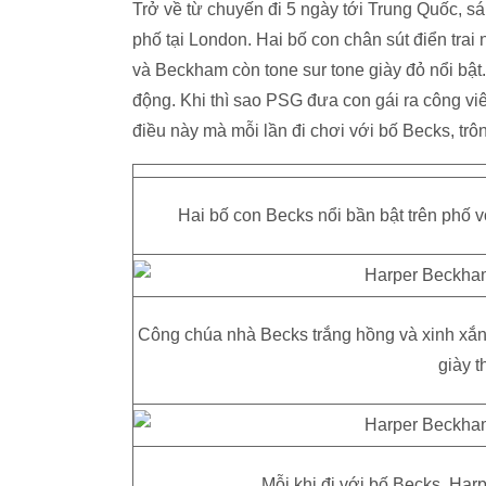
Trở về từ chuyến đi 5 ngày tới Trung Quốc, s
phố tại London. Hai bố con chân sút điển trai 
và Beckham còn tone sur tone giày đỏ nổi bật.
động. Khi thì sao PSG đưa con gái ra công viên
điều này mà mỗi lần đi chơi với bố Becks, tr
Hai bố con Becks nổi bần bật trên phố vớ
Công chúa nhà Becks trắng hồng và xinh xắn 
giày t
Mỗi khi đi với bố Becks, Har