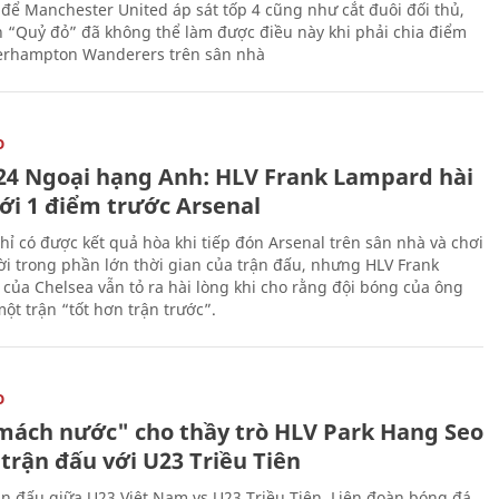
 để Manchester United áp sát tốp 4 cũng như cắt đuôi đối thủ,
n “Quỷ đỏ” đã không thể làm được điều này khi phải chia điểm
erhampton Wanderers trên sân nhà
O
24 Ngoại hạng Anh: HLV Frank Lampard hài
với 1 điểm trước Arsenal
hỉ có được kết quả hòa khi tiếp đón Arsenal trên sân nhà và chơi
i trong phần lớn thời gian của trận đấu, nhưng HLV Frank
của Chelsea vẫn tỏ ra hài lòng khi cho rằng đội bóng của ông
ột trận “tốt hơn trận trước”.
O
mách nước" cho thầy trò HLV Park Hang Seo
trận đấu với U23 Triều Tiên
ận đấu giữa U23 Việt Nam vs U23 Triều Tiên, Liên đoàn bóng đá