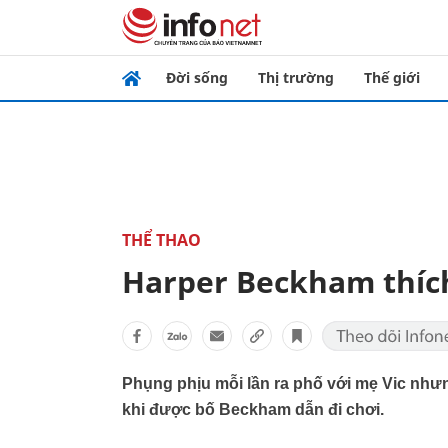
Đời sống
Thị trường
Thế giới
THỂ THAO
Harper Beckham thích
Phụng phịu mỗi lần ra phố với mẹ Vic nhưng
khi được bố Beckham dẫn đi chơi.