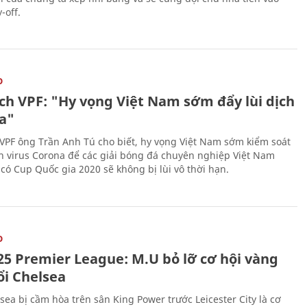
-off.
O
ịch VPF: "Hy vọng Việt Nam sớm đẩy lùi dịch
a"
 VPF ông Trần Anh Tú cho biết, hy vọng Việt Nam sớm kiểm soát
h virus Corona để các giải bóng đá chuyên nghiệp Việt Nam
 có Cup Quốc gia 2020 sẽ không bị lùi vô thời hạn.
O
25 Premier League: M.U bỏ lỡ cơ hội vàng
ổi Chelsea
sea bị cầm hòa trên sân King Power trước Leicester City là cơ