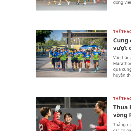
động viên
THỂ THA
Cung 
vượt 
Với thôn
Marathon
qua cung
huyền th
THỂ THA
Thua 
vòng P
Thắng nữ
các cô g