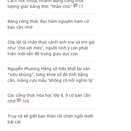
Cách học thuộc nhanh Bảng công thức
lượng giác bằng thơ, "thần chú"
17
Bảng công thức đạo hàm nguyên hàm cơ
bản cần nhớ
Clip lột tả chân thực cảnh anh trai và em gái
như 'chó với mèo', người tinh ý còn phát
hiện một vấn đề trong giáo dục con
Nguyễn Phương Hằng sở hữu khối tài sản
"siêu khủng", từng khoe sổ đỏ tính bằng
cân, mắng cựu mẫu 'không có nổi nghìn tỷ'
Các công thức hóa học lớp 8, 9 cơ bản cần
nhớ
106
Truy nã kẻ giết bạn thân rồi chôn ngồi dưới
bãi cát