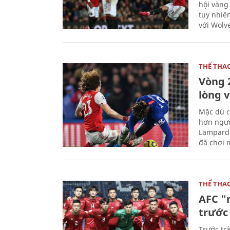
hội vàng
tuy nhiê
với Wolv
THỂ THA
Vòng 
lòng 
Mặc dù c
hơn ngườ
Lampard 
đã chơi m
THỂ THA
AFC "
trước 
Trước tr