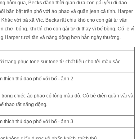
áng hôm qua, Becks dành thời gian đưa con gái yêu đi dạo
nổi bần bật trên phố với áo phao và quần jean cá tính. Harper
 Khác với bà xã Vic, Becks rất chịu khó cho con gái tự vận
 chơi bóng, khi thì cho con gái tự đi thay vì bế bồng. Có lẽ vì
ông Harper tươi tắn và năng động hơn hẳn ngày thường.
i trang phục tone sur tone từ chất liệu cho tới màu sắc.
trong chiếc áo phao cổ lông màu đỏ. Cô bé diện quần vải và
hể thao rất năng động.
per không giấu được vẻ phấn khích, thích thú.