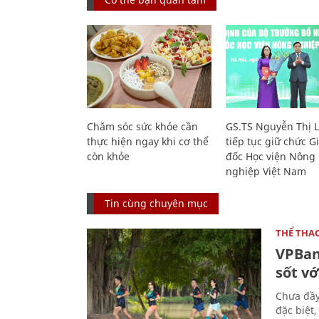
Chăm sóc sức khỏe cần
GS.TS Nguyễn Thị 
thực hiện ngay khi cơ thể
tiếp tục giữ chức 
còn khỏe
đốc Học viện Nông
nghiệp Việt Nam
Tin cùng chuyên mục
THỂ THA
VPBan
sốt vớ
Chưa đầy
đặc biệt