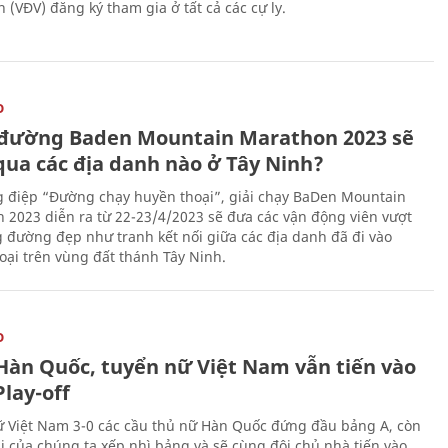
 (VĐV) đăng ký tham gia ở tất cả các cự ly.
O
đường Baden Mountain Marathon 2023 sẽ
qua các địa danh nào ở Tây Ninh?
g điệp “Đường chạy huyền thoại”, giải chạy BaDen Mountain
 2023 diễn ra từ 22-23/4/2023 sẽ đưa các vận động viên vượt
 đường đẹp như tranh kết nối giữa các địa danh đã đi vào
oại trên vùng đất thánh Tây Ninh.
O
Hàn Quốc, tuyển nữ Việt Nam vẫn tiến vào
lay-off
 Việt Nam 3-0 các cầu thủ nữ Hàn Quốc đứng đầu bảng A, còn
ái của chúng ta xếp nhì bảng và sẽ cùng đội chủ nhà tiến vào