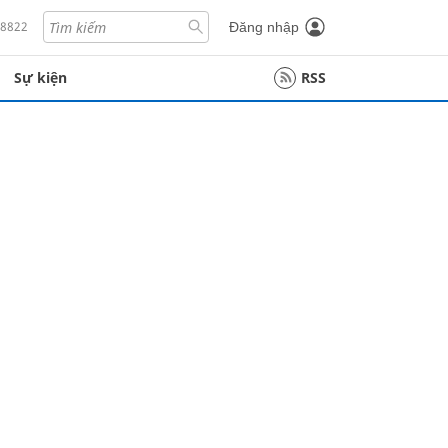
18822
Đăng nhập
Sự kiện
RSS