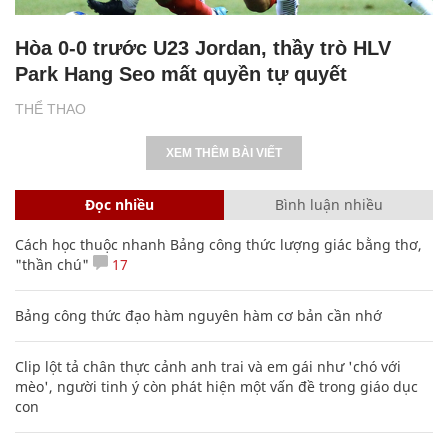
Hòa 0-0 trước U23 Jordan, thầy trò HLV
Park Hang Seo mất quyền tự quyết
THỂ THAO
XEM THÊM BÀI VIẾT
Đọc nhiều
Bình luận nhiều
Cách học thuộc nhanh Bảng công thức lượng giác bằng thơ,
"thần chú"
17
Bảng công thức đạo hàm nguyên hàm cơ bản cần nhớ
Clip lột tả chân thực cảnh anh trai và em gái như 'chó với
mèo', người tinh ý còn phát hiện một vấn đề trong giáo dục
con