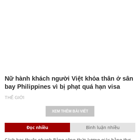
Nữ hành khách người Việt khỏa thân ở sân
bay Philippines vì bị phạt quá hạn visa
THẾ GIỚI
XEM THÊM BÀI VIẾT
Đọc nhiều
Bình luận nhiều
Cách học thuộc nhanh Bảng công thức lượng giác bằng thơ,