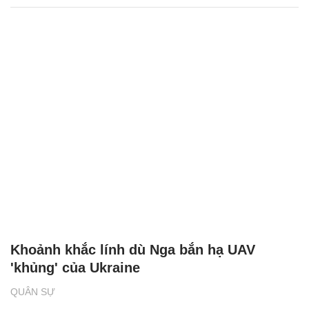
Khoảnh khắc lính dù Nga bắn hạ UAV
'khủng' của Ukraine
QUÂN SỰ