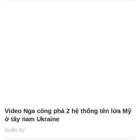
Video Nga công phá 2 hệ thống tên lửa Mỹ
ở tây nam Ukraine
QUÂN SỰ