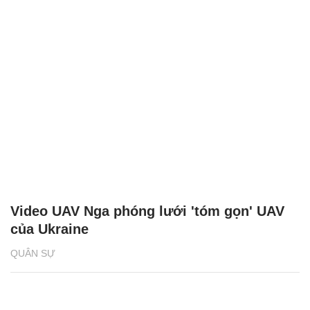
Video UAV Nga phóng lưới 'tóm gọn' UAV
của Ukraine
QUÂN SỰ