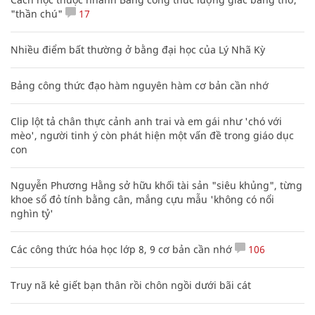
"thần chú"
17
Nhiều điểm bất thường ở bằng đại học của Lý Nhã Kỳ
Bảng công thức đạo hàm nguyên hàm cơ bản cần nhớ
Clip lột tả chân thực cảnh anh trai và em gái như 'chó với
mèo', người tinh ý còn phát hiện một vấn đề trong giáo dục
con
Nguyễn Phương Hằng sở hữu khối tài sản "siêu khủng", từng
khoe sổ đỏ tính bằng cân, mắng cựu mẫu 'không có nổi
nghìn tỷ'
Các công thức hóa học lớp 8, 9 cơ bản cần nhớ
106
Truy nã kẻ giết bạn thân rồi chôn ngồi dưới bãi cát