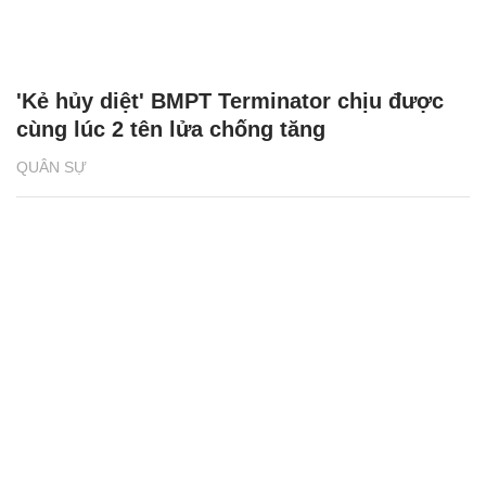
'Kẻ hủy diệt' BMPT Terminator chịu được
cùng lúc 2 tên lửa chống tăng
QUÂN SỰ