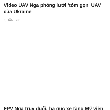
Video UAV Nga phóng lưới 'tóm gọn' UAV
của Ukraine
QUÂN SỰ
FPV Nga truy đuổi, hạ gục xe tăng Mỹ viện