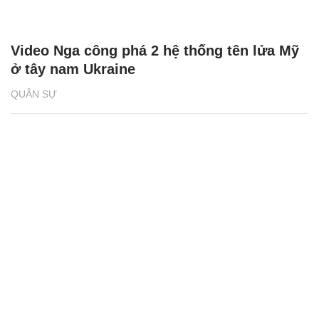
Video Nga công phá 2 hệ thống tên lửa Mỹ
ở tây nam Ukraine
QUÂN SỰ