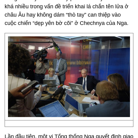
khá nhiều trong vấn đề triển khai lá chắn tên lửa ở
châu Âu hay không dám “thò tay” can thiệp vào
cuộc chiến “dẹp yên bờ cõi” ở Chechnya của Nga.
Lần đầu tiên, một vị Tổng thống Nga quyết định giao