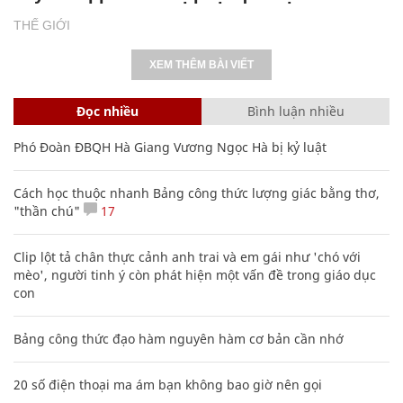
THẾ GIỚI
XEM THÊM BÀI VIẾT
Đọc nhiều
Bình luận nhiều
Phó Đoàn ĐBQH Hà Giang Vương Ngọc Hà bị kỷ luật
Cách học thuộc nhanh Bảng công thức lượng giác bằng thơ,
"thần chú"
17
Clip lột tả chân thực cảnh anh trai và em gái như 'chó với
mèo', người tinh ý còn phát hiện một vấn đề trong giáo dục
con
Bảng công thức đạo hàm nguyên hàm cơ bản cần nhớ
20 số điện thoại ma ám bạn không bao giờ nên gọi