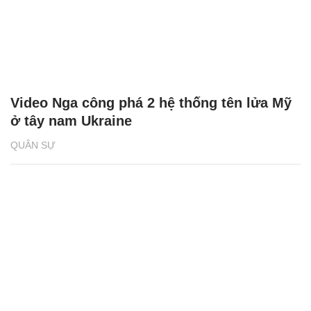
Video Nga công phá 2 hệ thống tên lửa Mỹ
ở tây nam Ukraine
QUÂN SỰ