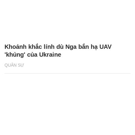
Khoảnh khắc lính dù Nga bắn hạ UAV
'khủng' của Ukraine
QUÂN SỰ