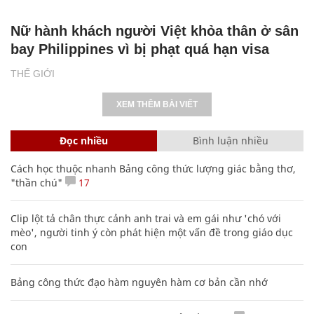
Nữ hành khách người Việt khỏa thân ở sân
bay Philippines vì bị phạt quá hạn visa
THẾ GIỚI
XEM THÊM BÀI VIẾT
Đọc nhiều
Bình luận nhiều
Cách học thuộc nhanh Bảng công thức lượng giác bằng thơ,
"thần chú"
17
Clip lột tả chân thực cảnh anh trai và em gái như 'chó với
mèo', người tinh ý còn phát hiện một vấn đề trong giáo dục
con
Bảng công thức đạo hàm nguyên hàm cơ bản cần nhớ