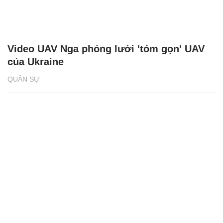
Video UAV Nga phóng lưới 'tóm gọn' UAV
của Ukraine
QUÂN SỰ