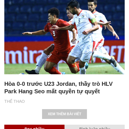
Hòa 0-0 trước U23 Jordan, thầy trò HLV
Park Hang Seo mất quyền tự quyết
THỂ THAO
XEM THÊM BÀI VIẾT
Đọc nhiều
Bình luận nhiều