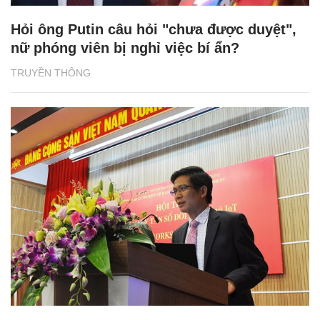
Hỏi ông Putin câu hỏi "chưa được duyệt",
nữ phóng viên bị nghỉ việc bí ẩn?
TRUYỀN THÔNG