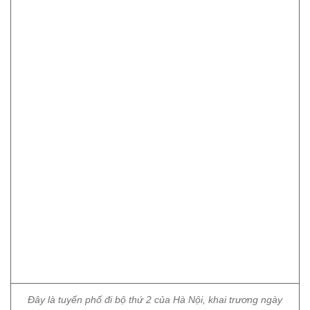
Đây là tuyến phố đi bộ thứ 2 của Hà Nội, khai trương ngày
11/5/2018. Sau 4 năm hoạt động cầm chừng, tuyến phố bắt
đầu hoạt động trở lại vào tối thứ Bảy (7/5).