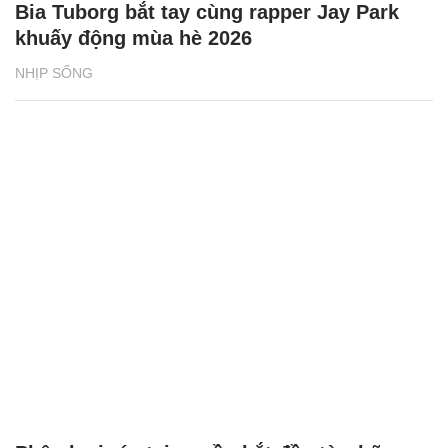
Phân loại rác tại nguồn bắt đầu từ những
vỏ hộp sữa
NHỊP SỐNG