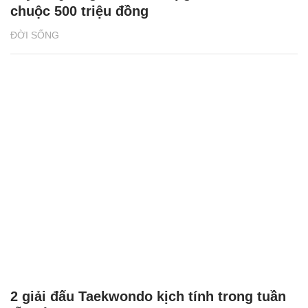
2 giải đấu Taekwondo kịch tính trong tuần
lễ thể thao của CJ K Festa 2025
NHỊP SỐNG