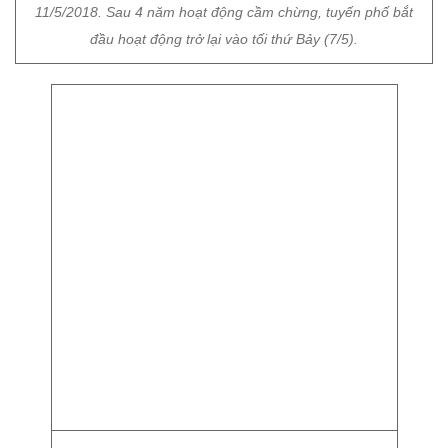
"Rừng" người chen chúc nhau trên tuyến phố đi bộ.