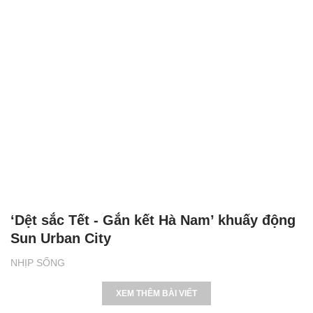
‘Dệt sắc Tết - Gắn kết Hà Nam’ khuấy động
Sun Urban City
NHỊP SỐNG
XEM THÊM BÀI VIẾT
Đọc nhiều
Bình luận nhiều
Cách học thuộc nhanh Bảng công thức lượng giác bằng thơ,
"thần chú"
17