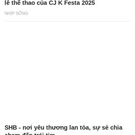
SHB - nơi yêu thương lan tỏa, sự sẻ chia
chạm đến trái tim
NHỊP SỐNG