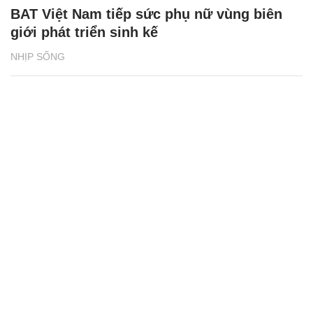
Bia Tuborg bắt tay cùng rapper Jay Park
khuấy động mùa hè 2026
NHỊP SỐNG