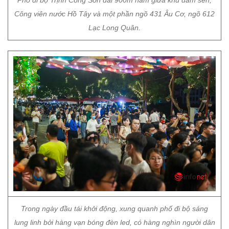
Phố đi bộ Trịnh Công Sơn dài 900m nằm giữa khu đầm sen,
Công viên nước Hồ Tây và một phần ngõ 431 Âu Cơ, ngõ 612
Lạc Long Quân.
Trong ngày đầu tái khởi động, xung quanh phố đi bộ sáng
lung linh bởi hàng vạn bóng đèn led, có hàng nghìn người dân