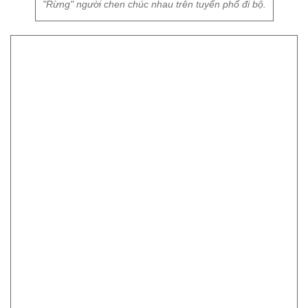
Do khá đông nên các em nhỏ được bố mẹ cõng để vượt qua
"biển" người.