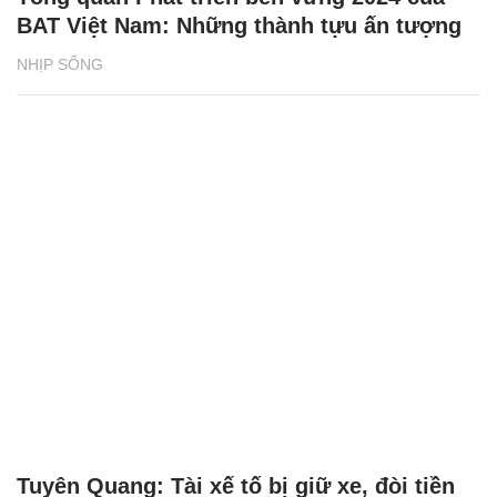
Tuyên Quang: Tài xế tố bị giữ xe, đòi tiền
chuộc 500 triệu đồng
ĐỜI SỐNG