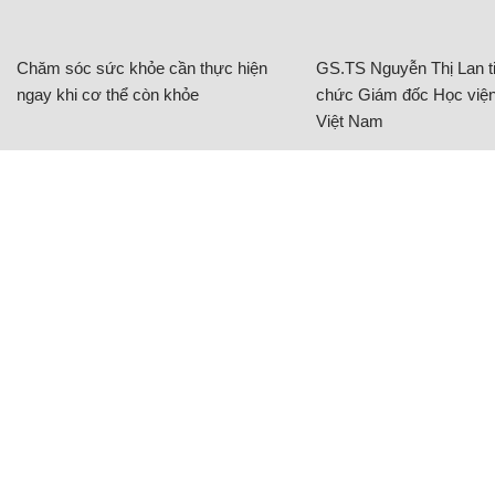
Việt Nam
BAT Việt Nam tiếp sức phụ nữ vùng biên
giới phát triển sinh kế
NHỊP SỐNG