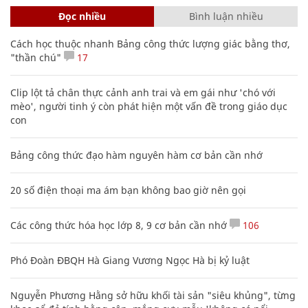
Clip lột tả chân thực cảnh anh trai và em gái như 'chó với
mèo', người tinh ý còn phát hiện một vấn đề trong giáo dục
con
Bảng công thức đạo hàm nguyên hàm cơ bản cần nhớ
20 số điện thoại ma ám bạn không bao giờ nên gọi
Các công thức hóa học lớp 8, 9 cơ bản cần nhớ
106
Phó Đoàn ĐBQH Hà Giang Vương Ngọc Hà bị kỷ luật
Nguyễn Phương Hằng sở hữu khối tài sản "siêu khủng", từng
khoe sổ đỏ tính bằng cân, mắng cựu mẫu 'không có nổi
nghìn tỷ'
Mẹo học thuộc Bảng tuần hoàn nguyên tố hóa học bằng thơ,
câu nói vui vẻ