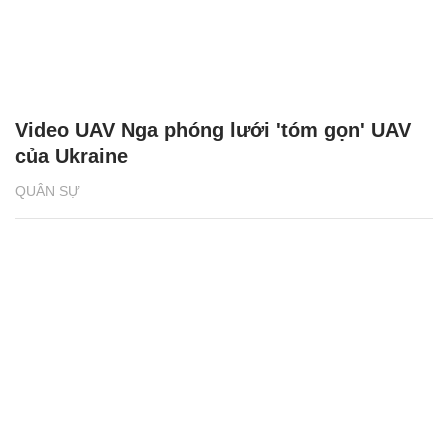
Video UAV Nga phóng lưới 'tóm gọn' UAV
của Ukraine
QUÂN SỰ