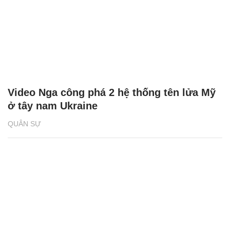
Video Nga công phá 2 hệ thống tên lửa Mỹ
ở tây nam Ukraine
QUÂN SỰ