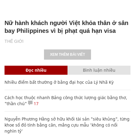
Nữ hành khách người Việt khỏa thân ở sân
bay Philippines vì bị phạt quá hạn visa
THẾ GIỚI
XEM THÊM BÀI VIẾT
Đọc nhiều
Bình luận nhiều
Nhiều điểm bất thường ở bằng đại học của Lý Nhã Kỳ
Cách học thuộc nhanh Bảng công thức lượng giác bằng thơ,
"thần chú"
17
Nguyễn Phương Hằng sở hữu khối tài sản "siêu khủng", từng
khoe sổ đỏ tính bằng cân, mắng cựu mẫu 'không có nổi
nghìn tỷ'