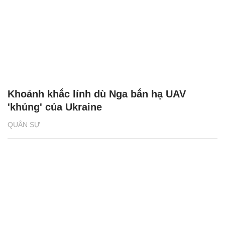
Khoảnh khắc lính dù Nga bắn hạ UAV
'khủng' của Ukraine
QUÂN SỰ