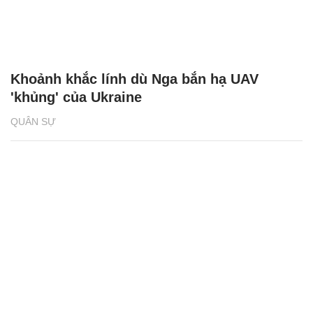
Khoảnh khắc lính dù Nga bắn hạ UAV
'khủng' của Ukraine
QUÂN SỰ