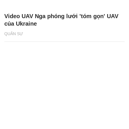
Video UAV Nga phóng lưới 'tóm gọn' UAV
của Ukraine
QUÂN SỰ