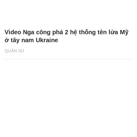
Video Nga công phá 2 hệ thống tên lửa Mỹ
ở tây nam Ukraine
QUÂN SỰ