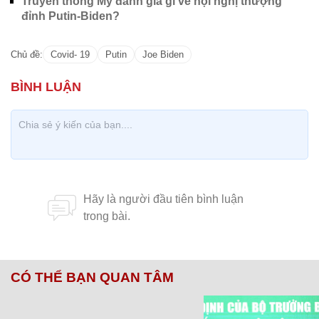
Truyền thông Mỹ đánh giá gì về hội nghị thượng
đỉnh Putin-Biden?
Chủ đề:
Covid- 19
Putin
Joe Biden
CÓ THỂ BẠN QUAN TÂM