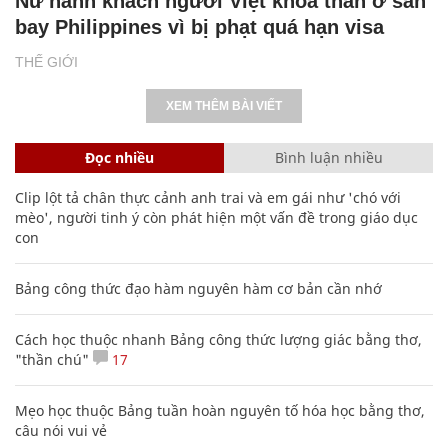
Nữ hành khách người Việt khỏa thân ở sân
bay Philippines vì bị phạt quá hạn visa
THẾ GIỚI
XEM THÊM BÀI VIẾT
Đọc nhiều
Bình luận nhiều
Clip lột tả chân thực cảnh anh trai và em gái như 'chó với
mèo', người tinh ý còn phát hiện một vấn đề trong giáo dục
con
Bảng công thức đạo hàm nguyên hàm cơ bản cần nhớ
Cách học thuộc nhanh Bảng công thức lượng giác bằng thơ,
"thần chú"
17
Mẹo học thuộc Bảng tuần hoàn nguyên tố hóa học bằng thơ,
câu nói vui vẻ