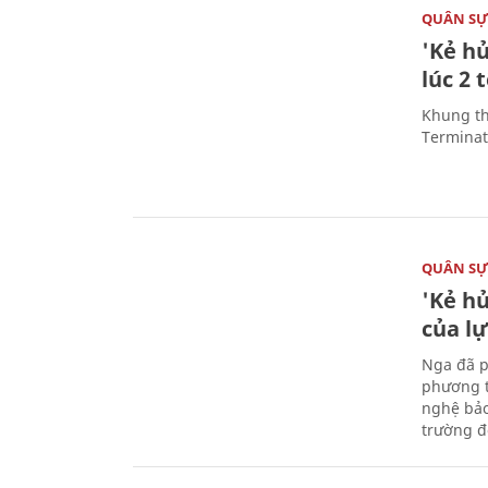
QUÂN S
'Kẻ h
lúc 2 
Khung th
Terminato
QUÂN S
'Kẻ h
của l
Nga đã p
phương t
nghệ bảo
trường đô