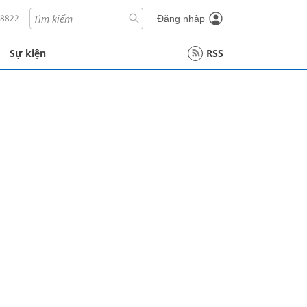
18822
Đăng nhập
Sự kiện
RSS