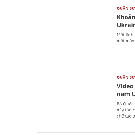
QUÂN S
Khoản
Ukrai
Một lính
một máy 
QUÂN S
Video
nam U
Bộ Quốc 
này tấn 
chế tạo 