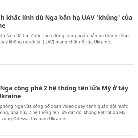
Ự
h khắc lính dù Nga bắn hạ UAV 'khủng' của
ne
 dù Nga đã tìm được cách dùng súng ngắn bắn hạ thành công
bay không người lái (UAV) mang chất nổ của Ukraine.
Ự
 Nga công phá 2 hệ thống tên lửa Mỹ ở tây
kraine
phòng Nga vừa công bố đoạn video quay cảnh quân đội nước
công, phá hủy 2 hệ thống tên lửa đất đối không Patriot do Mỹ
ở vùng Odessa, tây nam Ukraine.