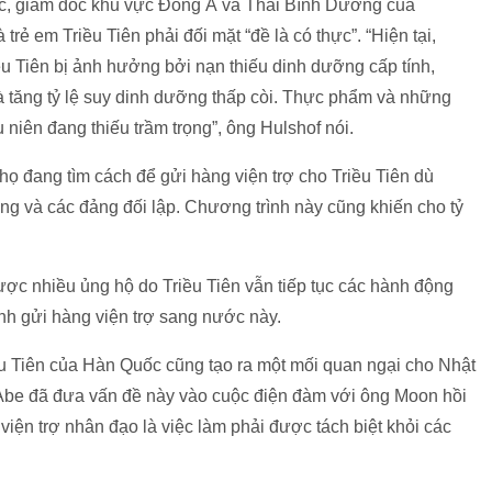
c, giám đốc khu vực Đông Á và Thái Bình Dương của
rẻ em Triều Tiên phải đối mặt “đề là có thực”. “Hiện tại,
ều Tiên bị ảnh hưởng bởi nạn thiếu dinh dưỡng cấp tính,
 tăng tỷ lệ suy dinh dưỡng thấp còi. Thực phẩm và những
iếu niên đang thiếu trầm trọng”, ông Hulshof nói.
ọ đang tìm cách để gửi hàng viện trợ cho Triều Tiên dù
g và các đảng đối lập. Chương trình này cũng khiến cho tỷ
ợc nhiều ủng hộ do Triều Tiên vẫn tiếp tục các hành động
định gửi hàng viện trợ sang nước này.
ều Tiên của Hàn Quốc cũng tạo ra một mối quan ngại cho Nhật
be đã đưa vấn đề này vào cuộc điện đàm với ông Moon hồi
viện trợ nhân đạo là việc làm phải được tách biệt khỏi các