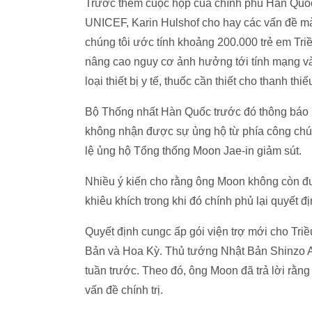
Trước thềm cuộc họp của chính phủ Hàn Quố
UNICEF, Karin Hulshof cho hay các vấn đề mà t
chúng tôi ước tính khoảng 200.000 trẻ em Tri
nâng cao nguy cơ ảnh hưởng tới tính mạng và
loại thiết bị y tế, thuốc cần thiết cho thanh th
Bộ Thống nhất Hàn Quốc trước đó thông báo h
không nhận được sự ủng hộ từ phía công chún
lệ ủng hộ Tổng thống Moon Jae-in giảm sút.
Nhiều ý kiến cho rằng ông Moon không còn đư
khiêu khích trong khi đó chính phủ lại quyết 
Quyết định cungc ấp gói viện trợ mới cho Tri
Bản và Hoa Kỳ. Thủ tướng Nhật Bản Shinzo A
tuần trước. Theo đó, ông Moon đã trả lời rằng 
vấn đề chính trị.