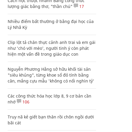
Cách học thuộc nhanh Bảng công thức
lượng giác bằng thơ, "thần chú"
17
Nhiều điểm bất thường ở bằng đại học của
Lý Nhã Kỳ
Clip lột tả chân thực cảnh anh trai và em gái
như 'chó với mèo', người tinh ý còn phát
hiện một vấn đề trong giáo dục con
Nguyễn Phương Hằng sở hữu khối tài sản
"siêu khủng", từng khoe sổ đỏ tính bằng
cân, mắng cựu mẫu 'không có nổi nghìn tỷ'
Các công thức hóa học lớp 8, 9 cơ bản cần
nhớ
106
Truy nã kẻ giết bạn thân rồi chôn ngồi dưới
bãi cát