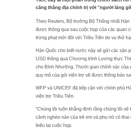
căng thẳng địa chính trị với “người láng gi
Theo Reuters, Bộ trưởng Bộ Thống nhất Hàn 
được thông qua sau cuộc họp của các quan ch
trừng phạt mới đối với Triều Tiên do vụ thử h
Hàn Quốc cho biết nước này sẽ gửi các sản ph
USD thông qua Chương trình Lương thực Thế g
cho Bình Nhưỡng. Thười gian chính xác của 
quy mô của gói viện trợ sẽ được thông báo sa
WFP và UNICEF đã tiếp cận với chính phủ Hà
viện trợ Triều Tiên.
“Chúng tôi luôn khẳng định rằng chúng tôi sẽ 
cảnh nghèo nàn của trẻ em và phụ nữ có thai ở
biểu tại cuộc họp.