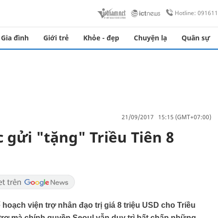
Hotline: 09161
Gia đình
Giới trẻ
Khỏe - đẹp
Chuyện lạ
Quân sự
21/09/2017 15:15 (GMT+07:00)
 gửi "tặng" Triều Tiên 8
oạch viện trợ nhân đạo trị giá 8 triệu USD cho Triều
 trợ mà chính quyền Seoul vẫn duy trì bất chấp những