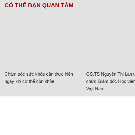
CÓ THỂ BẠN QUAN TÂM
Chăm sóc sức khỏe cần thực hiện
GS.TS Nguyễn Thị Lan ti
ngay khi cơ thể còn khỏe
chức Giám đốc Học viện
Việt Nam