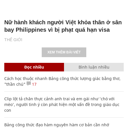
Nữ hành khách người Việt khỏa thân ở sân
bay Philippines vì bị phạt quá hạn visa
THẾ GIỚI
XEM THÊM BÀI VIẾT
Đọc nhiều
Bình luận nhiều
Cách học thuộc nhanh Bảng công thức lượng giác bằng thơ,
"thần chú"
17
Clip lột tả chân thực cảnh anh trai và em gái như 'chó với
mèo', người tinh ý còn phát hiện một vấn đề trong giáo dục
con
Bảng công thức đạo hàm nguyên hàm cơ bản cần nhớ