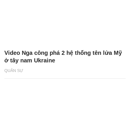
Video Nga công phá 2 hệ thống tên lửa Mỹ
ở tây nam Ukraine
QUÂN SỰ