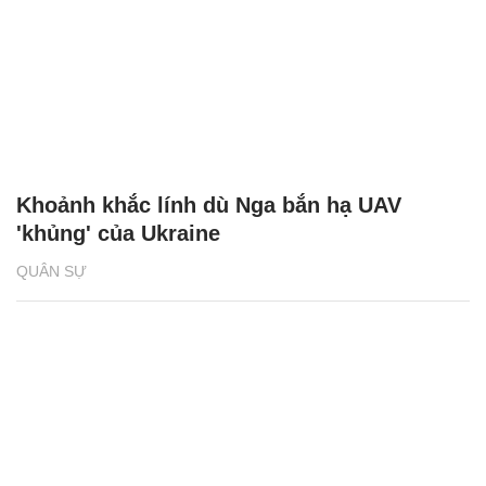
Khoảnh khắc lính dù Nga bắn hạ UAV
'khủng' của Ukraine
QUÂN SỰ