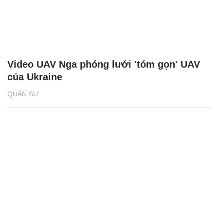
Video UAV Nga phóng lưới 'tóm gọn' UAV
của Ukraine
QUÂN SỰ