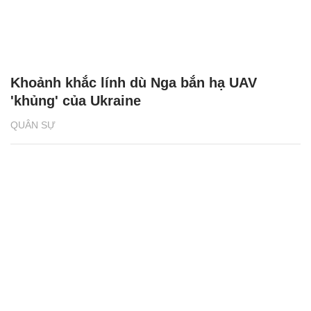
Khoảnh khắc lính dù Nga bắn hạ UAV
'khủng' của Ukraine
QUÂN SỰ