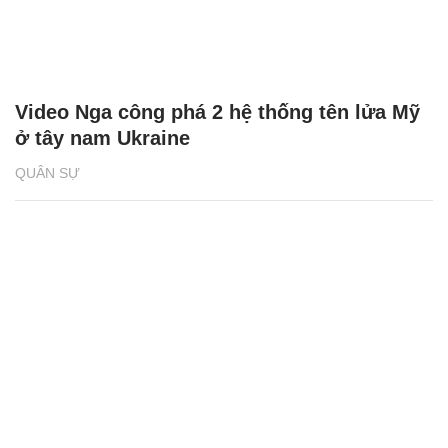
Video Nga công phá 2 hệ thống tên lửa Mỹ
ở tây nam Ukraine
QUÂN SỰ