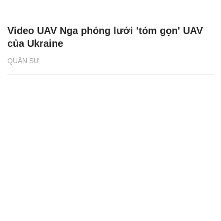
Video UAV Nga phóng lưới 'tóm gọn' UAV
của Ukraine
QUÂN SỰ