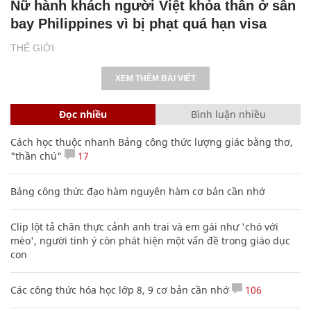
Nữ hành khách người Việt khỏa thân ở sân
bay Philippines vì bị phạt quá hạn visa
THẾ GIỚI
XEM THÊM BÀI VIẾT
Đọc nhiều
Bình luận nhiều
Cách học thuộc nhanh Bảng công thức lượng giác bằng thơ,
"thần chú"
17
Bảng công thức đạo hàm nguyên hàm cơ bản cần nhớ
Clip lột tả chân thực cảnh anh trai và em gái như 'chó với
mèo', người tinh ý còn phát hiện một vấn đề trong giáo dục
con
Các công thức hóa học lớp 8, 9 cơ bản cần nhớ
106