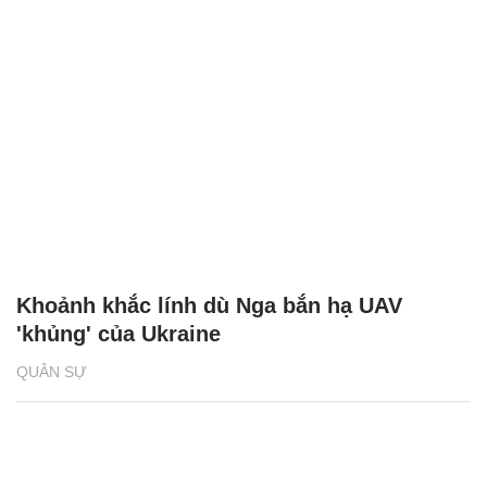
Khoảnh khắc lính dù Nga bắn hạ UAV
'khủng' của Ukraine
QUÂN SỰ