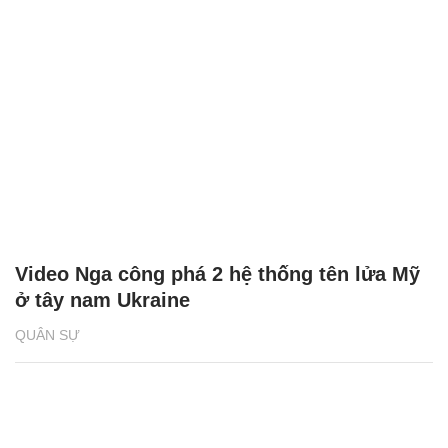
Video Nga công phá 2 hệ thống tên lửa Mỹ
ở tây nam Ukraine
QUÂN SỰ