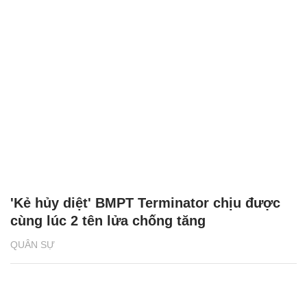
'Kẻ hủy diệt' BMPT Terminator chịu được
cùng lúc 2 tên lửa chống tăng
QUÂN SỰ