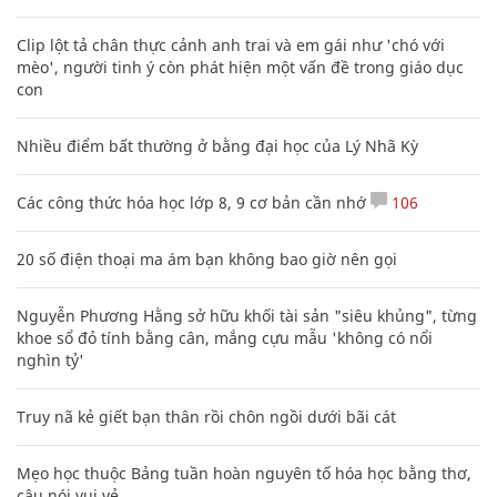
Clip lột tả chân thực cảnh anh trai và em gái như 'chó với
mèo', người tinh ý còn phát hiện một vấn đề trong giáo dục
con
Nhiều điểm bất thường ở bằng đại học của Lý Nhã Kỳ
Các công thức hóa học lớp 8, 9 cơ bản cần nhớ
106
20 số điện thoại ma ám bạn không bao giờ nên gọi
Nguyễn Phương Hằng sở hữu khối tài sản "siêu khủng", từng
khoe sổ đỏ tính bằng cân, mắng cựu mẫu 'không có nổi
nghìn tỷ'
Truy nã kẻ giết bạn thân rồi chôn ngồi dưới bãi cát
Mẹo học thuộc Bảng tuần hoàn nguyên tố hóa học bằng thơ,
câu nói vui vẻ