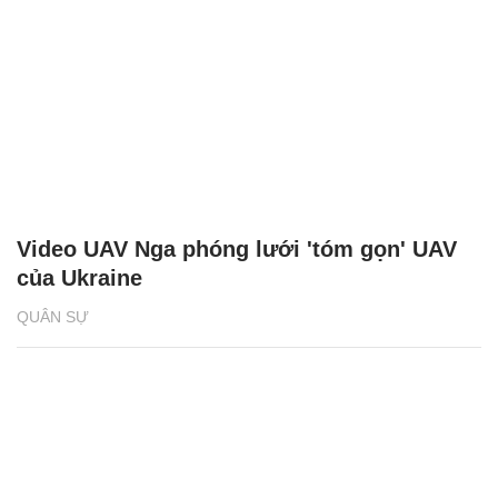
Video UAV Nga phóng lưới 'tóm gọn' UAV
của Ukraine
QUÂN SỰ