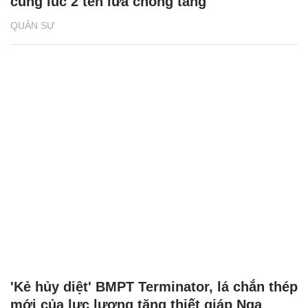
cùng lúc 2 tên lửa chống tăng
QUÂN SỰ
'Kẻ hủy diệt' BMPT Terminator, lá chắn thép
mới của lực lượng tăng thiết giáp Nga