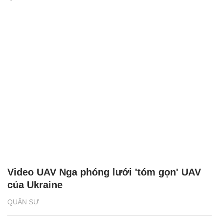
Video UAV Nga phóng lưới 'tóm gọn' UAV
của Ukraine
QUÂN SỰ