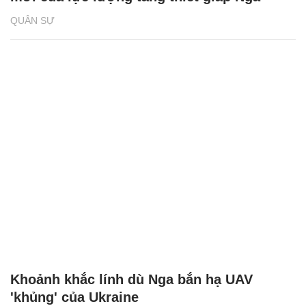
QUÂN SỰ
Khoảnh khắc lính dù Nga bắn hạ UAV
'khủng' của Ukraine