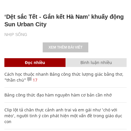
‘Dệt sắc Tết - Gắn kết Hà Nam’ khuấy động
Sun Urban City
NHỊP SỐNG
XEM THÊM BÀI VIẾT
Đọc nhiều
Bình luận nhiều
Cách học thuộc nhanh Bảng công thức lượng giác bằng thơ,
"thần chú"
17
Bảng công thức đạo hàm nguyên hàm cơ bản cần nhớ
Clip lột tả chân thực cảnh anh trai và em gái như 'chó với
mèo', người tinh ý còn phát hiện một vấn đề trong giáo dục
con