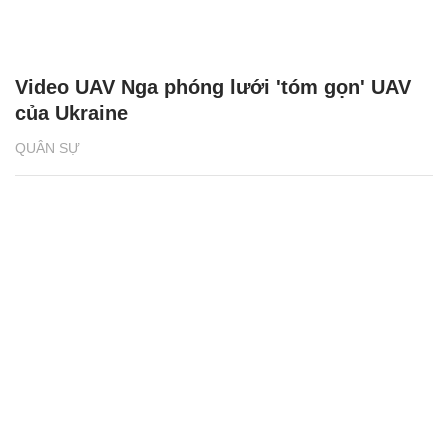
Video UAV Nga phóng lưới 'tóm gọn' UAV
của Ukraine
QUÂN SỰ