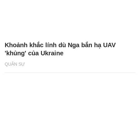
Khoảnh khắc lính dù Nga bắn hạ UAV
'khủng' của Ukraine
QUÂN SỰ