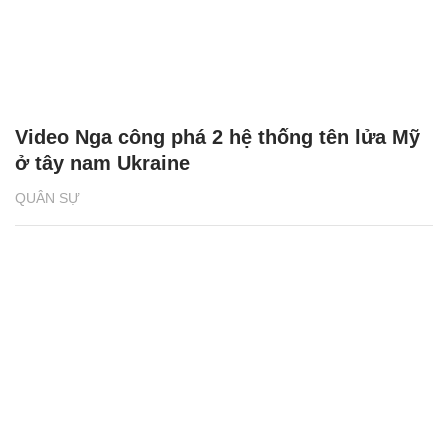
Video Nga công phá 2 hệ thống tên lửa Mỹ
ở tây nam Ukraine
QUÂN SỰ