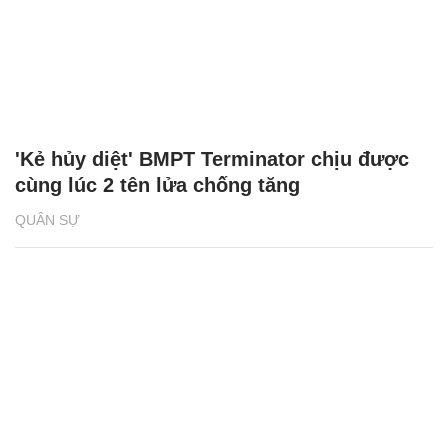
'Kẻ hủy diệt' BMPT Terminator chịu được
cùng lúc 2 tên lửa chống tăng
QUÂN SỰ