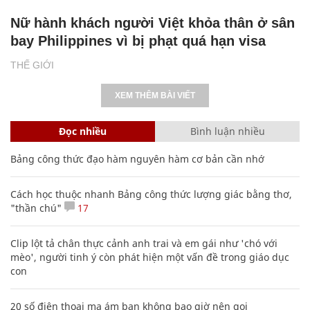
Nữ hành khách người Việt khỏa thân ở sân
bay Philippines vì bị phạt quá hạn visa
THẾ GIỚI
XEM THÊM BÀI VIẾT
Đọc nhiều
Bình luận nhiều
Bảng công thức đạo hàm nguyên hàm cơ bản cần nhớ
Cách học thuộc nhanh Bảng công thức lượng giác bằng thơ,
"thần chú"
17
Clip lột tả chân thực cảnh anh trai và em gái như 'chó với
mèo', người tinh ý còn phát hiện một vấn đề trong giáo dục
con
20 số điện thoại ma ám bạn không bao giờ nên gọi