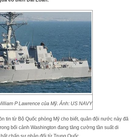
William P Lawrence của Mỹ. Ảnh: US NAVY
uồn tin từ Bộ Quốc phòng Mỹ cho biết, quân đội nước này đã
 trong bối cảnh Washington đang tăng cường tần suất di
bất chấp sự phản đối từ Trung Quốc.