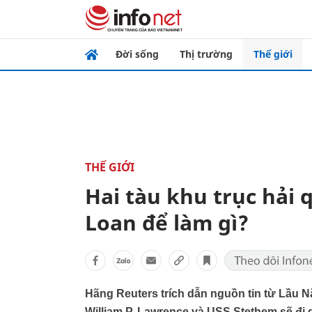
Đời sống
Thị trường
Thế giới
THẾ GIỚI
Hai tàu khu trục hải 
Loan để làm gì? ​
Hãng Reuters trích dẫn nguồn tin từ Lầu N
William P. Lawrence và USS Stethem sẽ đi 