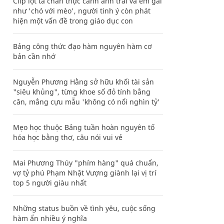
Clip lột tả chân thực cảnh anh trai và em gái
như 'chó với mèo', người tinh ý còn phát
hiện một vấn đề trong giáo dục con
Bảng công thức đạo hàm nguyên hàm cơ
bản cần nhớ
Nguyễn Phương Hằng sở hữu khối tài sản
"siêu khủng", từng khoe sổ đỏ tính bằng
cân, mắng cựu mẫu 'không có nổi nghìn tỷ'
Mẹo học thuộc Bảng tuần hoàn nguyên tố
hóa học bằng thơ, câu nói vui vẻ
Mai Phương Thúy "phím hàng" quá chuẩn,
vợ tỷ phú Phạm Nhật Vượng giành lại vị trí
top 5 người giàu nhất
Những status buồn về tình yêu, cuộc sống
hàm ẩn nhiều ý nghĩa