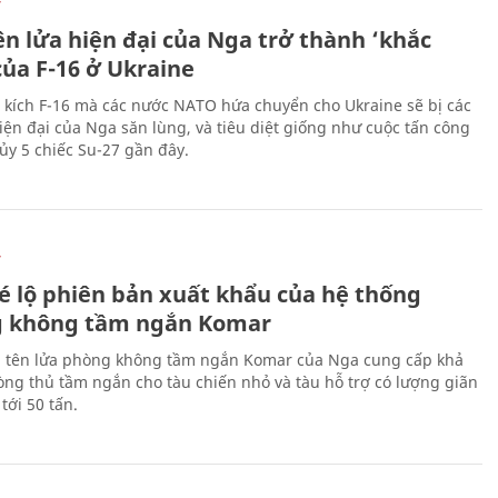
Ự
ên lửa hiện đại của Nga trở thành ‘khắc
của F-16 ở Ukraine
 kích F-16 mà các nước NATO hứa chuyển cho Ukraine sẽ bị các
hiện đại của Nga săn lùng, và tiêu diệt giống như cuộc tấn công
ủy 5 chiếc Su-27 gần đây.
Ự
é lộ phiên bản xuất khẩu của hệ thống
 không tầm ngắn Komar
 tên lửa phòng không tầm ngắn Komar của Nga cung cấp khả
ng thủ tầm ngắn cho tàu chiến nhỏ và tàu hỗ trợ có lượng giãn
tới 50 tấn.