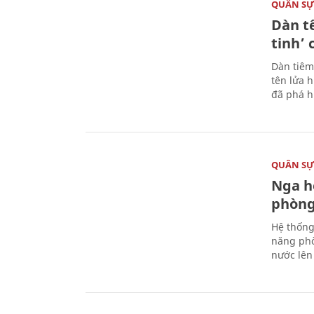
QUÂN S
Dàn t
tinh’ 
Dàn tiêm
tên lửa 
đã phá h
QUÂN S
Nga h
phòng
Hệ thống
năng phò
nước lên 