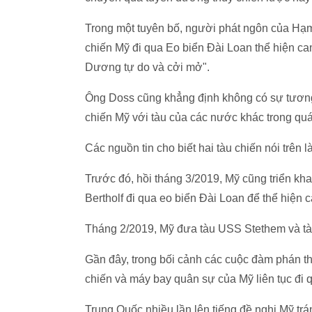
Trong một tuyên bố, người phát ngôn của Hạm
chiến Mỹ đi qua Eo biển Đài Loan thể hiện ca
Dương tự do và cởi mở".
Ông Doss cũng khẳng định không có sự tương 
chiến Mỹ với tàu của các nước khác trong quá
Các nguồn tin cho biết hai tàu chiến nói trên
Trước đó, hồi tháng 3/2019, Mỹ cũng triển kha
Bertholf đi qua eo biển Đài Loan để thể hiện 
Tháng 2/2019, Mỹ đưa tàu USS Stethem và tà
Gần đây, trong bối cảnh các cuộc đàm phán t
chiến và máy bay quân sự của Mỹ liên tục đi 
Trung Quốc nhiều lần lên tiếng đề nghị Mỹ tr