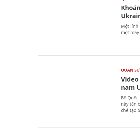
Khoản
Ukrai
Một lính
một máy 
QUÂN S
Video
nam U
Bộ Quốc 
này tấn 
chế tạo 