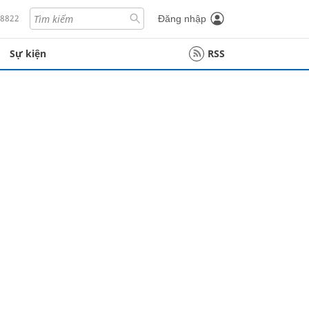
18822
Đăng nhập
Sự kiện
RSS