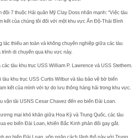
 đội 7 thuộc Hải quân Mỹ Clay Doss nhấn mạnh: “Việc tàu
m kết của chúng tôi đối với một khu vực Ấn Độ-Thái Bình
tác thiếu an toàn và không chuyên nghiệp giữa các tàu
 trình di chuyển qua khu vực này.
 là các tàu khu trục USS William P. Lawrence và USS Stethem.
i tàu khu trục USS Curtis Wilbur và tàu bảo vệ bờ biển
cam kết của mình với tự do lưu thông hàng hải trong khu vực.
u vận tải USNS Cesar Chavez đến eo biển Đài Loan.
hương mại khó khăn giữa Hoa Kỳ và Trung Quốc, các tàu
qua eo biển Đài Loan, khiến Bắc Kinh phản đối gay gắt.
ánh eo biển Đài Loan, vốn ngăn cách lãnh thổ này với Trung