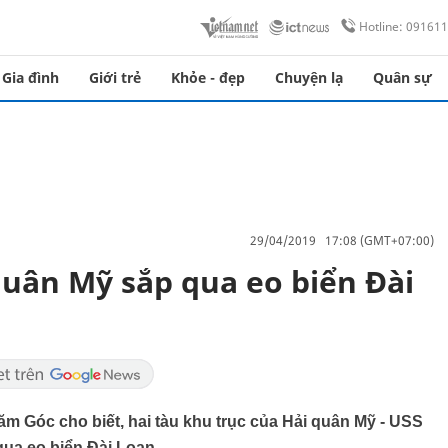
Hotline: 09161
Gia đình
Giới trẻ
Khỏe - đẹp
Chuyện lạ
Quân sự
29/04/2019 17:08 (GMT+07:00)
quân Mỹ sắp qua eo biển Đài
ăm Góc cho biết, hai tàu khu trục của Hải quân Mỹ - USS
qua eo biển Đài Loan.