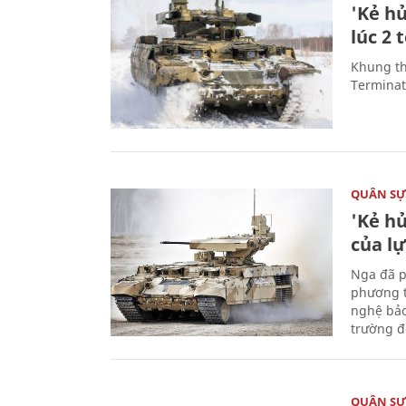
'Kẻ h
lúc 2 
Khung th
Terminato
QUÂN S
'Kẻ h
của l
Nga đã p
phương t
nghệ bảo
trường đô
QUÂN S