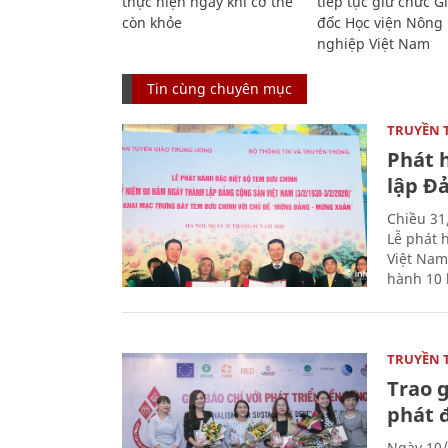
thực hiện ngay khi cơ thể
tiếp tục giữ chức 
còn khỏe
đốc Học viện Nông
nghiệp Việt Nam
Tin cùng chuyên mục
TRUYỀN 
Phát 
lập Đ
Chiều 31
Lễ phát 
Việt Nam
hành 10 
TRUYỀN 
Trao g
phát 
Ngày 10/