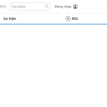
18822
Đăng nhập
Sự kiện
RSS