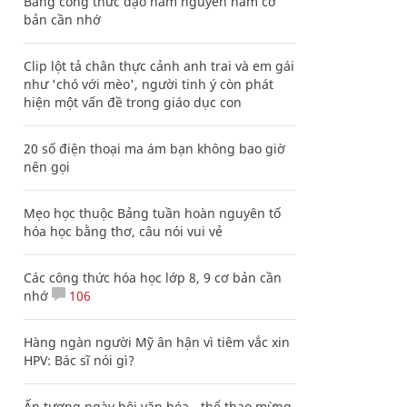
Bảng công thức đạo hàm nguyên hàm cơ
bản cần nhớ
Clip lột tả chân thực cảnh anh trai và em gái
như 'chó với mèo', người tinh ý còn phát
hiện một vấn đề trong giáo dục con
20 số điện thoại ma ám bạn không bao giờ
nên gọi
Mẹo học thuộc Bảng tuần hoàn nguyên tố
hóa học bằng thơ, câu nói vui vẻ
Các công thức hóa học lớp 8, 9 cơ bản cần
nhớ
106
Hàng ngàn người Mỹ ân hận vì tiêm vắc xin
HPV: Bác sĩ nói gì?
Ấn tượng ngày hội văn hóa - thể thao mừng