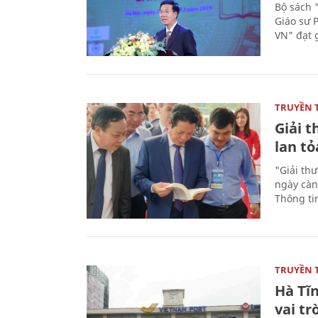
Bộ sách 
Giáo sư 
VN" đạt 
TRUYỀN 
Giải t
lan tỏ
"Giải th
ngày càn
Thông ti
TRUYỀN 
Hà Tĩn
vai tr