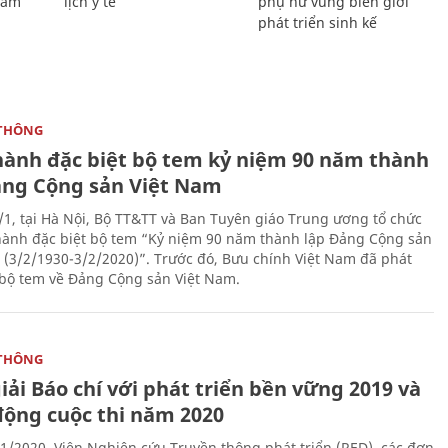
Giám
lịch y tế
phụ nữ vùng biên giới
phát triển sinh kế
THÔNG
hành đặc biệt bộ tem kỷ niệm 90 năm thành
ảng Cộng sản Việt Nam
/1, tại Hà Nội, Bộ TT&TT và Ban Tuyên giáo Trung ương tổ chức
hành đặc biệt bộ tem “Kỷ niệm 90 năm thành lập Đảng Cộng sản
 (3/2/1930-3/2/2020)”. Trước đó, Bưu chính Việt Nam đã phát
bộ tem về Đảng Cộng sản Việt Nam.
THÔNG
iải Báo chí với phát triển bền vững 2019 và
động cuộc thi năm 2020
1/2020, Viện Nghiên cứu Truyền thông phát triển (RED), các đơn