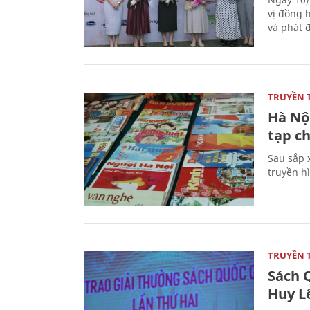
vị đồng h
và phát 
TRUYỀN 
Hà Nội
tạp ch
Sau sắp x
truyền hì
TRUYỀN 
Sách Q
Huy L