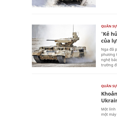
QUÂN S
'Kẻ h
của l
Nga đã p
phương t
nghệ bảo
trường đô
QUÂN S
Khoản
Ukrai
Một lính
một máy 