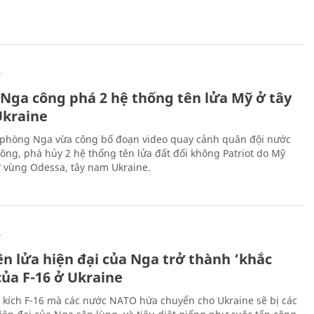
Ự
 Nga công phá 2 hệ thống tên lửa Mỹ ở tây
kraine
phòng Nga vừa công bố đoạn video quay cảnh quân đội nước
công, phá hủy 2 hệ thống tên lửa đất đối không Patriot do Mỹ
ở vùng Odessa, tây nam Ukraine.
Ự
ên lửa hiện đại của Nga trở thành ‘khắc
của F-16 ở Ukraine
 kích F-16 mà các nước NATO hứa chuyển cho Ukraine sẽ bị các