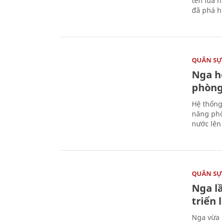
tên lửa 
đã phá h
QUÂN S
Nga h
phòng
Hệ thống
năng phò
nước lên 
QUÂN S
Nga l
triển
Nga vừa 