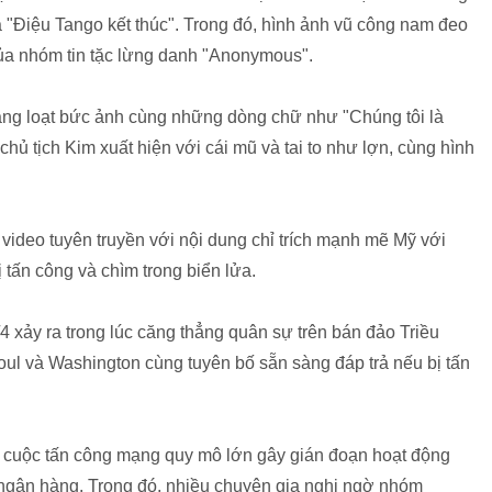
"Điệu Tango kết thúc". Trong đó, hình ảnh vũ công nam đeo
ủa nhóm tin tặc lừng danh "Anonymous".
 hàng loạt bức ảnh cùng những dòng chữ như "Chúng tôi là
ủ tịch Kim xuất hiện với cái mũ và tai to như lợn, cùng hình
c video tuyên truyền với nội dung chỉ trích mạnh mẽ Mỹ với
tấn công và chìm trong biển lửa.
xảy ra trong lúc căng thẳng quân sự trên bán đảo Triều
ul và Washington cùng tuyên bố sẵn sàng đáp trả nếu bị tấn
t cuộc tấn công mạng quy mô lớn gây gián đoạn hoạt động
à ngân hàng. Trong đó, nhiều chuyên gia nghi ngờ nhóm