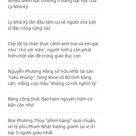
Nhiều điểm bất thường ở bằng đại học của
Lý Nhã Kỳ
Lý Nhã Kỳ lần đầu tâm sự về người cha Liệt
sĩ đặc công rừng Sác
Clip lột tả chân thực cảnh anh trai và em gái
như 'chó với mèo', người tinh ý còn phát
hiện một vấn đề trong giáo dục con
Nguyễn Phương Hằng sở hữu khối tài sản
"siêu khủng", từng khoe sổ đỏ tính bằng
cân, mắng cựu mẫu 'không có nổi nghìn tỷ'
Bảng công thức đạo hàm nguyên hàm cơ
bản cần nhớ
Mai Phương Thúy "phím hàng" quá chuẩn,
vợ tỷ phú Phạm Nhật Vượng giành lại vị trí
top 5 người giàu nhất