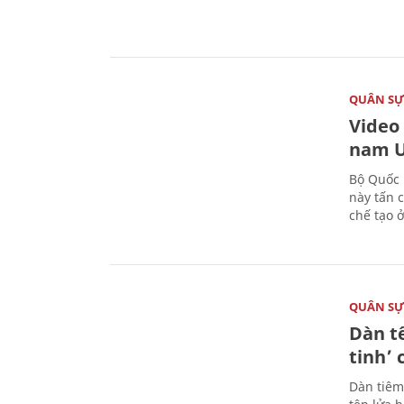
QUÂN S
Video
nam U
Bộ Quốc 
này tấn 
chế tạo 
QUÂN S
Dàn t
tinh’ 
Dàn tiêm