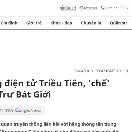
Hotline: 09161
Gia đình
Giới trẻ
Khỏe - đẹp
Chuyện lạ
Quân sự
05/04/2013 09:47 (GMT+07:00)
điện tử Triều Tiên, 'chế'
Trư Bát Giới
ơ quan truyền thông liên kết với hãng thông tấn trung
 "Anonymous" tấn công và cho đăng các bức ảnh chế