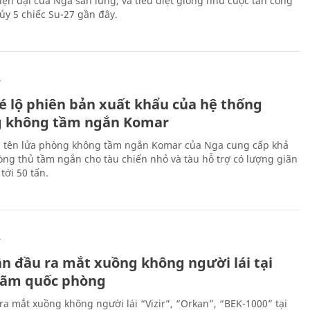
hiện đại của Nga săn lùng, và tiêu diệt giống như cuộc tấn công
ủy 5 chiếc Su-27 gần đây.
Ự
é lộ phiên bản xuất khẩu của hệ thống
 không tầm ngắn Komar
 tên lửa phòng không tầm ngắn Komar của Nga cung cấp khả
ng thủ tầm ngắn cho tàu chiến nhỏ và tàu hỗ trợ có lượng giãn
tới 50 tấn.
Ự
ần đầu ra mắt xuồng không người lái tại
 lãm quốc phòng
ra mắt xuồng không người lái “Vizir”, “Orkan”, “BEK-1000” tại