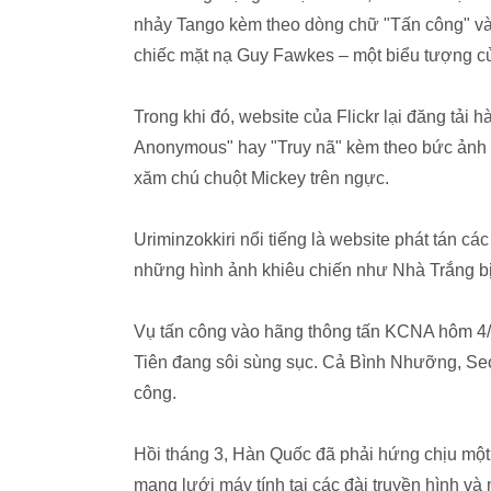
nhảy Tango kèm theo dòng chữ "Tấn công" và 
chiếc mặt nạ Guy Fawkes – một biểu tượng c
Trong khi đó, website của Flickr lại đăng tải
Anonymous" hay "Truy nã" kèm theo bức ảnh ch
xăm chú chuột Mickey trên ngực.
Uriminzokkiri nổi tiếng là website phát tán cá
những hình ảnh khiêu chiến như Nhà Trắng bị 
Vụ tấn công vào hãng thông tấn KCNA hôm 4/4 
Tiên đang sôi sùng sục. Cả Bình Nhưỡng, Seo
công.
Hồi tháng 3, Hàn Quốc đã phải hứng chịu mộ
mạng lưới máy tính tại các đài truyền hình v