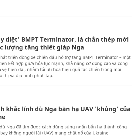
Ự
ủy diệt' BMPT Terminator, lá chắn thép mới
ực lượng tăng thiết giáp Nga
hát triển dòng xe chiến đấu hỗ trợ tăng BMPT Terminator – một
iện kết hợp giữa hỏa lực mạnh, khả năng cơ động cao và công
 vệ hiện đại, nhằm tối ưu hóa hiệu quả tác chiến trong môi
 thị và địa hình phức tạp.
Ự
h khắc lính dù Nga bắn hạ UAV 'khủng' của
ne
 dù Nga đã tìm được cách dùng súng ngắn bắn hạ thành công
bay không người lái (UAV) mang chất nổ của Ukraine.