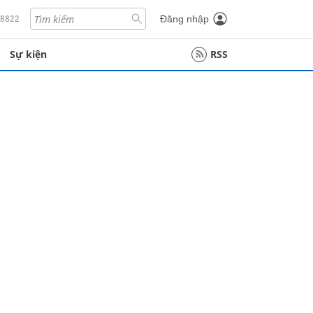
18822
Đăng nhập
Sự kiện
RSS