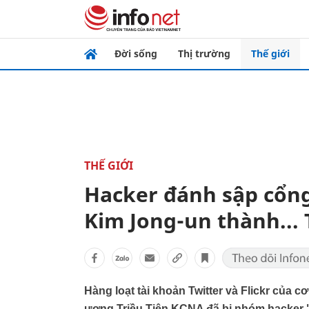
Đời sống
Thị trường
Thế giới
THẾ GIỚI
Hacker đánh sập cổng 
Kim Jong-un thành... 
Hàng loạt tài khoản Twitter và Flickr của c
ương Triều Tiên KCNA đã bị nhóm hacker