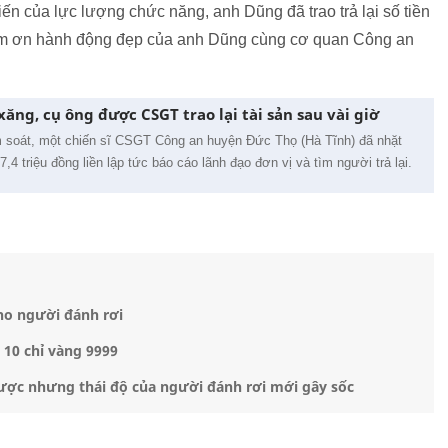
ến của lực lượng chức năng, anh Dũng đã trao trả lại số tiền
i cảm ơn hành động đẹp của anh Dũng cùng cơ quan Công an
 xăng, cụ ông được CSGT trao lại tài sản sau vài giờ
ểm soát, một chiến sĩ CSGT Công an huyện Đức Thọ (Hà Tĩnh) đã nhặt
,4 triệu đồng liền lập tức báo cáo lãnh đạo đơn vị và tìm người trả lại.
cho người đánh rơi
 10 chỉ vàng 9999
 được nhưng thái độ của người đánh rơi mới gây sốc