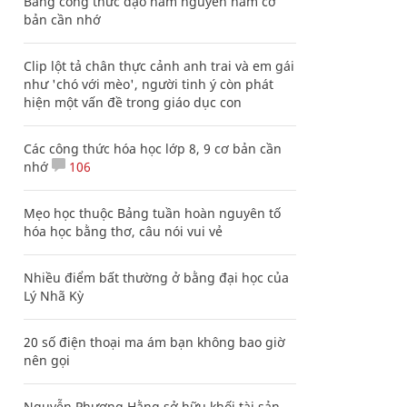
Bảng công thức đạo hàm nguyên hàm cơ
bản cần nhớ
Clip lột tả chân thực cảnh anh trai và em gái
như 'chó với mèo', người tinh ý còn phát
hiện một vấn đề trong giáo dục con
Các công thức hóa học lớp 8, 9 cơ bản cần
nhớ
106
Mẹo học thuộc Bảng tuần hoàn nguyên tố
hóa học bằng thơ, câu nói vui vẻ
Nhiều điểm bất thường ở bằng đại học của
Lý Nhã Kỳ
20 số điện thoại ma ám bạn không bao giờ
nên gọi
Nguyễn Phương Hằng sở hữu khối tài sản