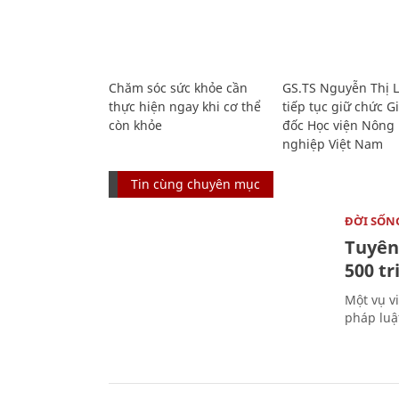
Chăm sóc sức khỏe cần
GS.TS Nguyễn Thị 
thực hiện ngay khi cơ thể
tiếp tục giữ chức 
còn khỏe
đốc Học viện Nông
nghiệp Việt Nam
Tin cùng chuyên mục
ĐỜI SỐN
Tuyên 
500 t
Một vụ v
pháp luậ