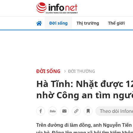
Đời sống
Thị trường
Thế giới
ĐỜI SỐNG
ĐỜI THƯỜNG
Hà Tĩnh: Nhặt được 1
nhờ Công an tìm người
Trên đường đi làm đồng, anh Nguyễn Tiến 
vỉa hè. Đăng lên mạng xã hội tìm kiếm k