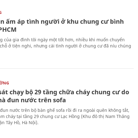
G
n ấm áp tình người ở khu chung cư bình
TPHCM
g của gia đình tôi ngày một tốt hơn, nhiều khi muốn chuyển
chỗ ở tiện nghi, nhưng cái tình người ở chung cư đã níu chúng
ƯỜNG
sát chạy bộ 29 tầng chữa cháy chung cư do
hà đun nước trên sofa
đun nước trên bộ bàn ghế sofa rồi đi ra ngoài quên không tắt,
ám cháy tại tầng 29 chung cư Lạc Hồng (Khu đô thị Nam Thăng
ận Tây Hồ, Hà Nội).