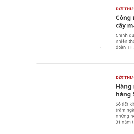
ĐỜI TH
Công 
cây m
Chính qu
nhiên th
đoàn TH.
ĐỜI TH
Hàng 
hàng S
Sổ tiết 
trăm ngà
những ho
31 năm t