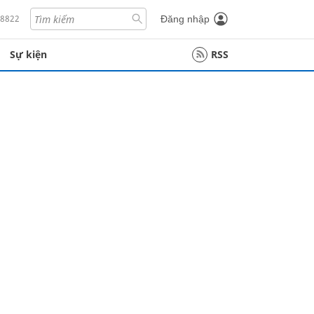
18822
Đăng nhập
Sự kiện
RSS