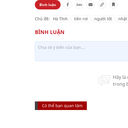
Bình luận
Chủ đề:
Hà Tĩnh
tiền rơi
người tốt
nhặt
Có thể bạn quan tâm