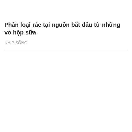
Phân loại rác tại nguồn bắt đầu từ những
vỏ hộp sữa
NHỊP SỐNG