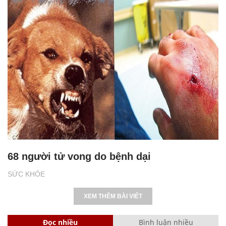
68 người tử vong do bệnh dại
SỨC KHỎE
XEM THÊM BÀI VIẾT
Đọc nhiều
Bình luận nhiều