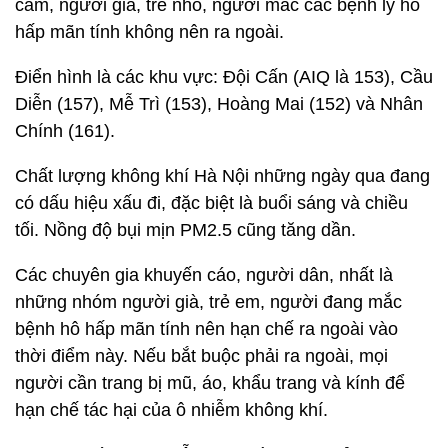
cảm, người già, trẻ nhỏ, người mắc các bệnh lý hô
hấp mãn tính không nên ra ngoài.
Điển hình là các khu vực: Đội Cấn (AIQ là 153), Cầu
Diễn (157), Mễ Trì (153), Hoàng Mai (152) và Nhân
Chính (161).
Chất lượng không khí Hà Nội những ngày qua đang
có dấu hiệu xấu đi, đặc biệt là buổi sáng và chiều
tối. Nồng độ bụi mịn PM2.5 cũng tăng dần.
Các chuyên gia khuyến cáo, người dân, nhất là
những nhóm người già, trẻ em, người đang mắc
bệnh hô hấp mãn tính nên hạn chế ra ngoài vào
thời điểm này. Nếu bắt buộc phải ra ngoài, mọi
người cần trang bị mũ, áo, khẩu trang và kính để
hạn chế tác hại của ô nhiễm không khí.