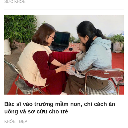
SỨC KHỎE
Bác sĩ vào trường mầm non, chỉ cách ăn
uống và sơ cứu cho trẻ
KHỎE - ĐẸP