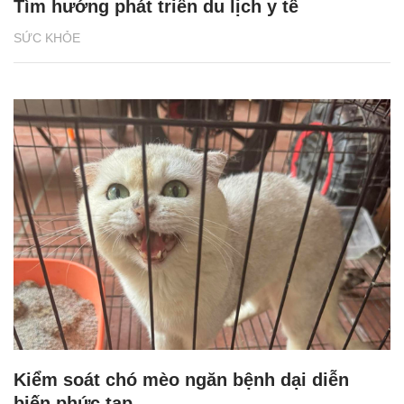
Tìm hướng phát triển du lịch y tế
SỨC KHỎE
Kiểm soát chó mèo ngăn bệnh dại diễn
biến phức tạp