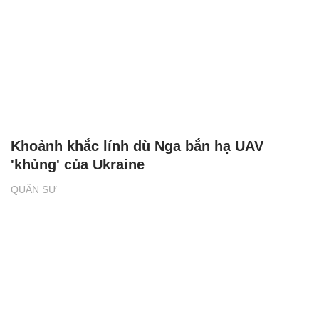
Khoảnh khắc lính dù Nga bắn hạ UAV
'khủng' của Ukraine
QUÂN SỰ