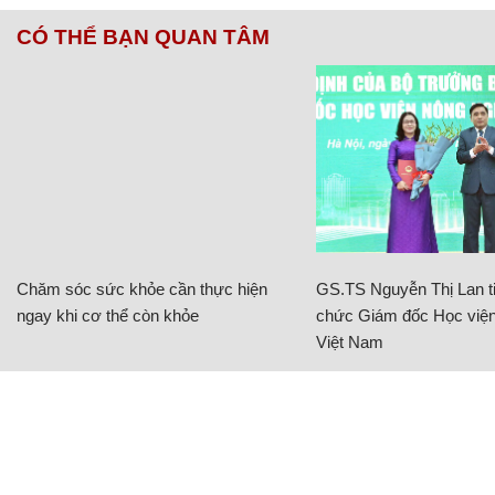
CÓ THỂ BẠN QUAN TÂM
Chăm sóc sức khỏe cần thực hiện
GS.TS Nguyễn Thị Lan ti
ngay khi cơ thể còn khỏe
chức Giám đốc Học viện
Việt Nam