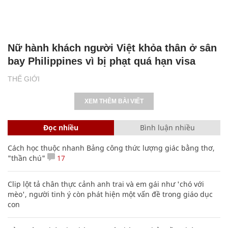
Nữ hành khách người Việt khỏa thân ở sân
bay Philippines vì bị phạt quá hạn visa
THẾ GIỚI
XEM THÊM BÀI VIẾT
Đọc nhiều
Bình luận nhiều
Cách học thuộc nhanh Bảng công thức lượng giác bằng thơ,
"thần chú"
17
Clip lột tả chân thực cảnh anh trai và em gái như 'chó với
mèo', người tinh ý còn phát hiện một vấn đề trong giáo dục
con