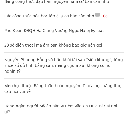
Bảng công thức đạo hàm nguyên hàm cơ bản cần nhớ
Các công thức hóa học lớp 8, 9 cơ bản cần nhớ
106
Phó Đoàn ĐBQH Hà Giang Vương Ngọc Hà bị kỷ luật
20 số điện thoại ma ám bạn không bao giờ nên gọi
Nguyễn Phương Hằng sở hữu khối tài sản "siêu khủng", từng
khoe sổ đỏ tính bằng cân, mắng cựu mẫu 'không có nổi
nghìn tỷ'
Mẹo học thuộc Bảng tuần hoàn nguyên tố hóa học bằng thơ,
câu nói vui vẻ
Hàng ngàn người Mỹ ân hận vì tiêm vắc xin HPV: Bác sĩ nói
gì?