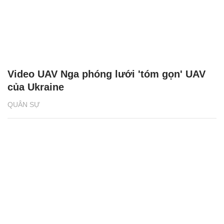
Video UAV Nga phóng lưới 'tóm gọn' UAV
của Ukraine
QUÂN SỰ