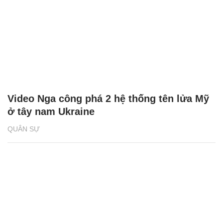
Video Nga công phá 2 hệ thống tên lửa Mỹ
ở tây nam Ukraine
QUÂN SỰ