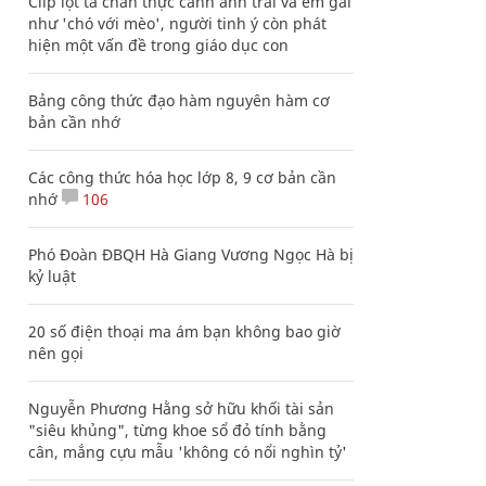
Clip lột tả chân thực cảnh anh trai và em gái
như 'chó với mèo', người tinh ý còn phát
hiện một vấn đề trong giáo dục con
Bảng công thức đạo hàm nguyên hàm cơ
bản cần nhớ
Các công thức hóa học lớp 8, 9 cơ bản cần
nhớ
106
Phó Đoàn ĐBQH Hà Giang Vương Ngọc Hà bị
kỷ luật
20 số điện thoại ma ám bạn không bao giờ
nên gọi
Nguyễn Phương Hằng sở hữu khối tài sản
"siêu khủng", từng khoe sổ đỏ tính bằng
cân, mắng cựu mẫu 'không có nổi nghìn tỷ'