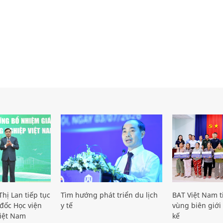
hị Lan tiếp tục
Tìm hướng phát triển du lịch
BAT Việt Nam t
đốc Học viện
y tế
vùng biên giới 
iệt Nam
kế