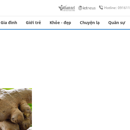
Hotline: 09161
Gia đình
Giới trẻ
Khỏe - đẹp
Chuyện lạ
Quân sự