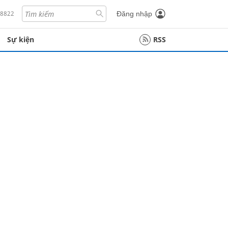
18822
Đăng nhập
Sự kiện
RSS