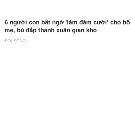
6 người con bất ngờ 'làm đám cưới' cho bố
mẹ, bù đắp thanh xuân gian khó
ĐỜI SỐNG