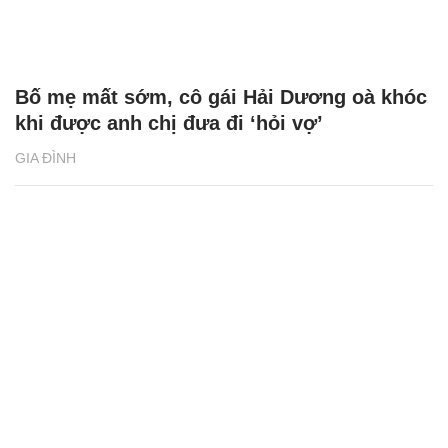
Bố mẹ mất sớm, cô gái Hải Dương oà khóc
khi được anh chị đưa đi ‘hỏi vợ’
GIA ĐÌNH