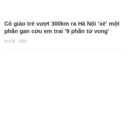
Cô giáo trẻ vượt 300km ra Hà Nội 'xẻ' một
phần gan cứu em trai '9 phần tử vong'
KHỎE - ĐẸP