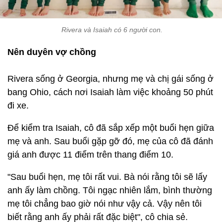
Rivera và Isaiah có 6 người con.
Nên duyên vợ chồng
Rivera sống ở Georgia, nhưng mẹ và chị gái sống ở
bang Ohio, cách nơi Isaiah làm việc khoảng 50 phút
đi xe.
Để kiểm tra Isaiah, cô đã sắp xếp một buổi hẹn giữa
mẹ và anh. Sau buổi gặp gỡ đó, mẹ của cô đã đánh
giá anh được 11 điểm trên thang điểm 10.
"Sau buổi hẹn, mẹ tôi rất vui. Bà nói rằng tôi sẽ lấy
anh ấy làm chồng. Tôi ngạc nhiên lắm, bình thường
mẹ tôi chẳng bao giờ nói như vậy cả. Vậy nên tôi
biết rằng anh ấy phải rất đặc biệt", cô chia sẻ.