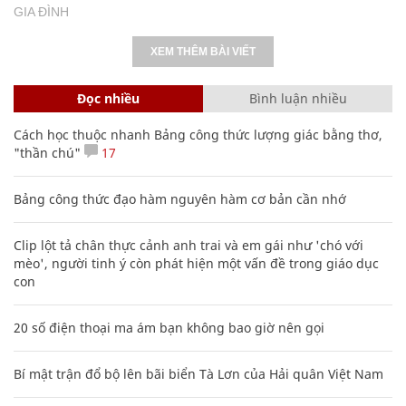
GIA ĐÌNH
XEM THÊM BÀI VIẾT
Đọc nhiều
Bình luận nhiều
Cách học thuộc nhanh Bảng công thức lượng giác bằng thơ,
"thần chú"
17
Bảng công thức đạo hàm nguyên hàm cơ bản cần nhớ
Clip lột tả chân thực cảnh anh trai và em gái như 'chó với
mèo', người tinh ý còn phát hiện một vấn đề trong giáo dục
con
20 số điện thoại ma ám bạn không bao giờ nên gọi
Bí mật trận đổ bộ lên bãi biển Tà Lơn của Hải quân Việt Nam