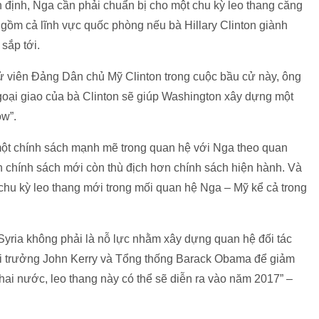
 định, Nga cần phải chuẩn bị cho một chu kỳ leo thang căng
gồm cả lĩnh vực quốc phòng nếu bà Hillary Clinton giành
sắp tới.
ử viên Đảng Dân chủ Mỹ Clinton trong cuộc bầu cử này, ông
goại giao của bà Clinton sẽ giúp Washington xây dựng một
ow”.
một chính sách mạnh mẽ trong quan hệ với Nga theo quan
n chính sách mới còn thù địch hơn chính sách hiện hành. Và
chu kỳ leo thang mới trong mối quan hệ Nga – Mỹ kể cả trong
 Syria không phải là nỗ lực nhằm xây dựng quan hệ đối tác
i trưởng John Kerry và Tổng thống Barack Obama để giảm
a hai nước, leo thang này có thể sẽ diễn ra vào năm 2017” –