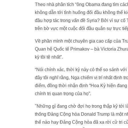
Theo nhà phân tích “ông Obama đang tìm cách 
không dẫn tới tình huống đối đầu không thể ki
đầu hợp tác trong vấn đề Syria? Bởi vì sự cố
trên bờ vực một cuộc đối đầu quân sự trực t
Về phần mình một chuyên gia cao cấp của Tru
Quan hệ Quốc tế Primakov – bà Victoria Zhura
kỳ tồi tệ nhất”.
“Nói chính xác, thời kỳ này có thể so sánh v
đây tôi nghĩ rằng, Nga chiếm vị trí nhất định
điểm, đồng thời nhận định “Hoa Kỳ hiện đang t
chính trị quan trọng của họ”.
"Những gì đang chờ đợi họ trong thập kỷ tới 
thống Đảng Cộng hòa Donald Trump là một nh
thế nào hay Đảng Cộng hòa đã xa rời cử tri 