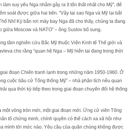
làm suy yếu Nga nhằm gây ra ít tổn thất nhất cho Mỹ”, để
ểm soát được giữa hai bên. “Vậy tại sao Nga và Mỹ lại bắt
 Thổ Nhĩ Kỳ bắn rơi máy bay Nga đã cho thấy, chúng ta đang
iếp giữa Moscow và NATO” – ông Suslov bổ sung.
ng tâm nghiên cứu Bắc Mỹ thuộc Viện Kinh tế Thế giới và
vleva cho rằng “quan hệ Nga – Mỹ hiện tại đang trong thời
ới giai đoạn Chiến tranh lạnh trong những năm 1950-1960. Ở
 trong cuộc bầu cử Tổng thống Mỹ” – nhà phân tích nêu quan
rải qua thời kỳ tiếp theo trong giai đoạn chuyển đổi hệ thống
là một vòng tròn mới, một giai đoạn mới. Ứng cử viên Tổng
ân tố chứng minh, chính quyền có thể cách xa xã hội như
của mình tới mức nào. Yêu cầu của quần chúng không được