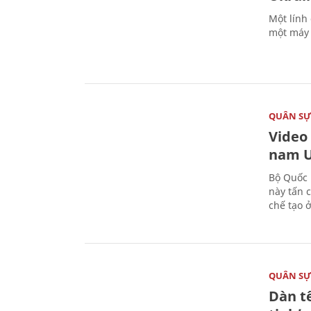
Một lính
một máy 
QUÂN S
Video
nam U
Bộ Quốc 
này tấn 
chế tạo 
QUÂN S
Dàn t