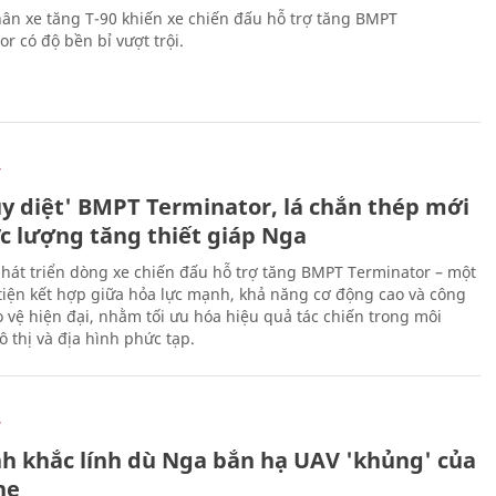
ân xe tăng T-90 khiến xe chiến đấu hỗ trợ tăng BMPT
r có độ bền bỉ vượt trội.
Ự
ủy diệt' BMPT Terminator, lá chắn thép mới
ực lượng tăng thiết giáp Nga
hát triển dòng xe chiến đấu hỗ trợ tăng BMPT Terminator – một
iện kết hợp giữa hỏa lực mạnh, khả năng cơ động cao và công
 vệ hiện đại, nhằm tối ưu hóa hiệu quả tác chiến trong môi
 thị và địa hình phức tạp.
Ự
h khắc lính dù Nga bắn hạ UAV 'khủng' của
ne