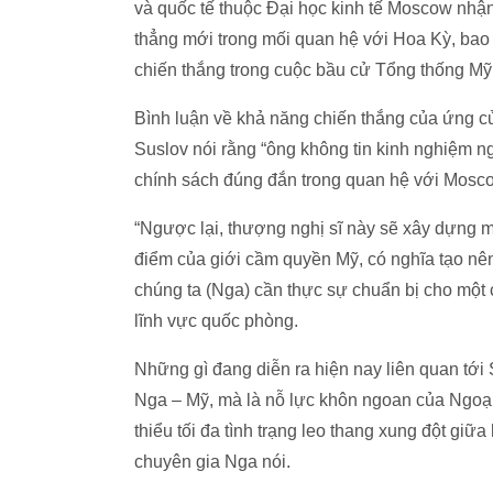
và quốc tế thuộc Đại học kinh tế Moscow nhận
thẳng mới trong mối quan hệ với Hoa Kỳ, bao 
chiến thắng trong cuộc bầu cử Tổng thống Mỹ 
Bình luận về khả năng chiến thắng của ứng c
Suslov nói rằng “ông không tin kinh nghiệm n
chính sách đúng đắn trong quan hệ với Mosc
“Ngược lại, thượng nghị sĩ này sẽ xây dựng 
điểm của giới cầm quyền Mỹ, có nghĩa tạo nê
chúng ta (Nga) cần thực sự chuẩn bị cho một 
lĩnh vực quốc phòng.
Những gì đang diễn ra hiện nay liên quan tới
Nga – Mỹ, mà là nỗ lực khôn ngoan của Ngoạ
thiểu tối đa tình trạng leo thang xung đột giữ
chuyên gia Nga nói.