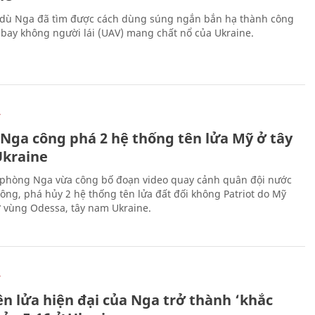
 dù Nga đã tìm được cách dùng súng ngắn bắn hạ thành công
bay không người lái (UAV) mang chất nổ của Ukraine.
Ự
 Nga công phá 2 hệ thống tên lửa Mỹ ở tây
kraine
phòng Nga vừa công bố đoạn video quay cảnh quân đội nước
công, phá hủy 2 hệ thống tên lửa đất đối không Patriot do Mỹ
ở vùng Odessa, tây nam Ukraine.
Ự
ên lửa hiện đại của Nga trở thành ‘khắc