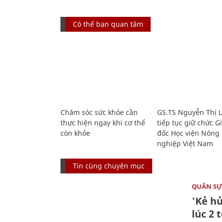
Có thể bạn quan tâm
Chăm sóc sức khỏe cần
GS.TS Nguyễn Thị 
thực hiện ngay khi cơ thể
tiếp tục giữ chức 
còn khỏe
đốc Học viện Nông
nghiệp Việt Nam
Tin cùng chuyên mục
QUÂN S
'Kẻ h
lúc 2 