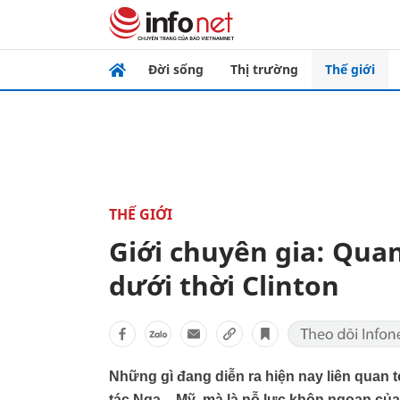
Đời sống
Thị trường
Thế giới
THẾ GIỚI
Giới chuyên gia: Quan
dưới thời Clinton
Những gì đang diễn ra hiện nay liên quan 
tác Nga – Mỹ, mà là nỗ lực khôn ngoan c