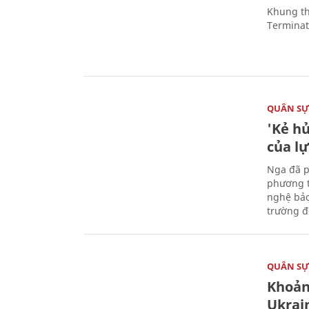
Khung th
Terminato
QUÂN S
'Kẻ h
của l
Nga đã p
phương t
nghệ bảo
trường đô
QUÂN S
Khoản
Ukrai