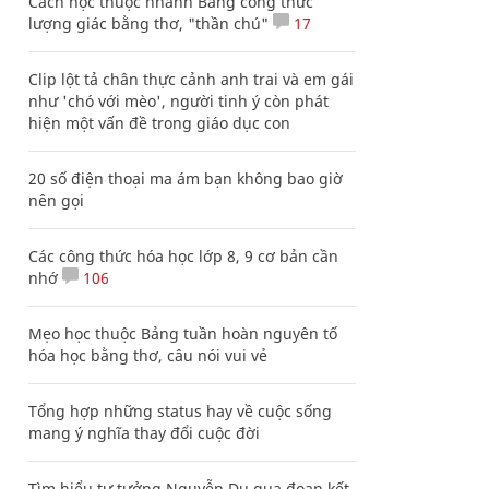
Cách học thuộc nhanh Bảng công thức
lượng giác bằng thơ, "thần chú"
17
Clip lột tả chân thực cảnh anh trai và em gái
như 'chó với mèo', người tinh ý còn phát
hiện một vấn đề trong giáo dục con
20 số điện thoại ma ám bạn không bao giờ
nên gọi
Các công thức hóa học lớp 8, 9 cơ bản cần
nhớ
106
Mẹo học thuộc Bảng tuần hoàn nguyên tố
hóa học bằng thơ, câu nói vui vẻ
Tổng hợp những status hay về cuộc sống
mang ý nghĩa thay đổi cuộc đời
Tìm hiểu tư tưởng Nguyễn Du qua đoạn kết