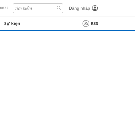
18822
Đăng nhập
Sự kiện
RSS