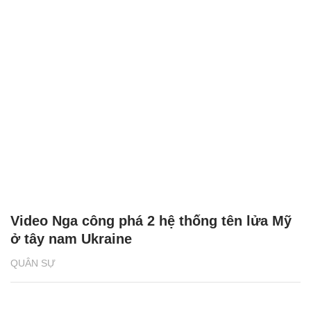
Video Nga công phá 2 hệ thống tên lửa Mỹ
ở tây nam Ukraine
QUÂN SỰ