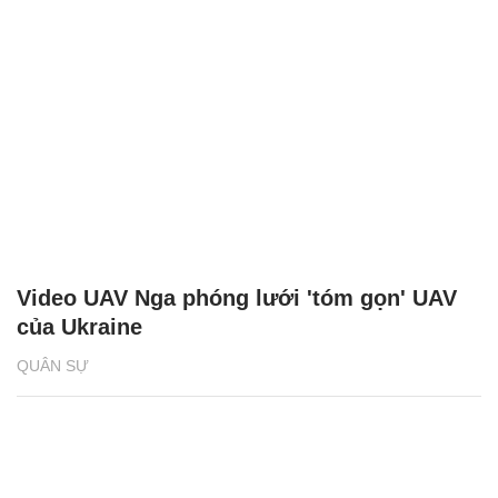
Video UAV Nga phóng lưới 'tóm gọn' UAV
của Ukraine
QUÂN SỰ