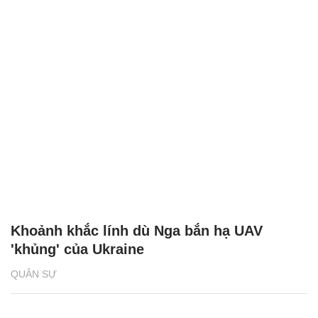
Khoảnh khắc lính dù Nga bắn hạ UAV
'khủng' của Ukraine
QUÂN SỰ