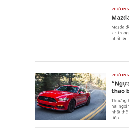
PHƯƠNG 
Mazda
Mazda đồ
xe, tron
nhất lên
PHƯƠNG 
“Ngựa
thao 
Thương h
hai ngôi
nhất thế
tiếp.