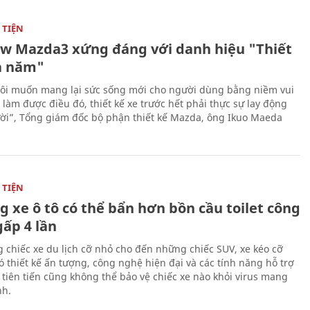
TIỆN
ew Mazda3 xứng đáng với danh hiệu "Thiết
a năm"
ôi muốn mang lại sức sống mới cho người dùng bằng niềm vui
ể làm được điều đó, thiết kế xe trước hết phải thực sự lay động
ời”, Tổng giám đốc bộ phận thiết kế Mazda, ông Ikuo Maeda
TIỆN
g xe ô tô có thể bẩn hơn bồn cầu toilet công
gấp 4 lần
 chiếc xe du lịch cỡ nhỏ cho đến những chiếc SUV, xe kéo cỡ
ó thiết kế ấn tượng, công nghệ hiện đại và các tính năng hỗ trợ
i tiên tiến cũng không thể bảo vệ chiếc xe nào khỏi virus mang
h.