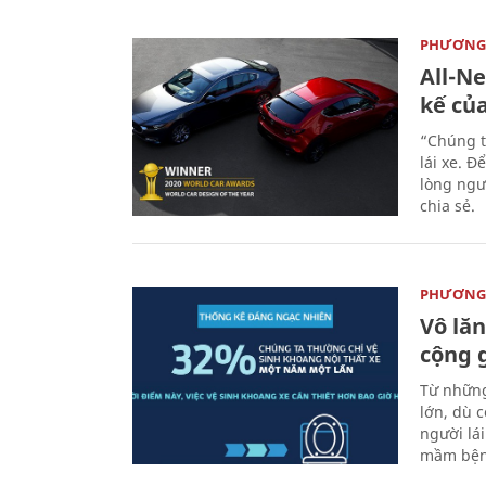
PHƯƠNG 
All-N
kế củ
“Chúng t
lái xe. Đ
lòng ngư
chia sẻ.
PHƯƠNG 
Vô lăn
cộng 
Từ những
lớn, dù c
người lá
mầm bện