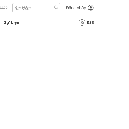
18822
Đăng nhập
Sự kiện
RSS