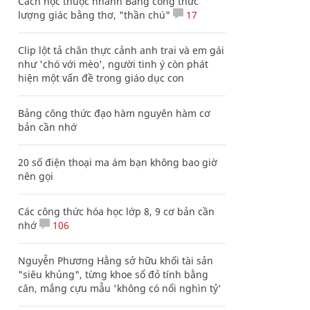
Cách học thuộc nhanh Bảng công thức
lượng giác bằng thơ, "thần chú"
17
Clip lột tả chân thực cảnh anh trai và em gái
như 'chó với mèo', người tinh ý còn phát
hiện một vấn đề trong giáo dục con
Bảng công thức đạo hàm nguyên hàm cơ
bản cần nhớ
20 số điện thoại ma ám bạn không bao giờ
nên gọi
Các công thức hóa học lớp 8, 9 cơ bản cần
nhớ
106
Nguyễn Phương Hằng sở hữu khối tài sản
"siêu khủng", từng khoe sổ đỏ tính bằng
cân, mắng cựu mẫu 'không có nổi nghìn tỷ'