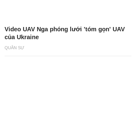
Video UAV Nga phóng lưới 'tóm gọn' UAV
của Ukraine
QUÂN SỰ