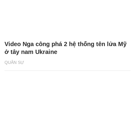
Video Nga công phá 2 hệ thống tên lửa Mỹ
ở tây nam Ukraine
QUÂN SỰ