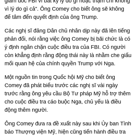
giám đốc FBI vì bất kỳ lý do gì hoặc thậm chí không
vì lý do gì cả”. Ông Comey cho biết ông sẽ không
để tâm đến quyết định của ông Trump.
Các nghị sĩ đảng Dân chủ nhân dịp này đã lên tiếng
phản đối, nói rằng việc ông Comey bị bãi chức là có
ý định ngăn chặn cuộc điều tra của FBI. Có người
còn khẳng định rằng động thái này là nhằm che giấu
mối quan hệ của chính quyền Trump với Nga.
Một nguồn tin trong Quốc hội Mỹ cho biết ông
Comey đã phát biểu trước các nghị sĩ vài ngày
trước rằng ông yêu cầu Bộ Tư pháp Mỹ hỗ trợ thêm
cho cuộc điều tra cáo buộc Nga, chủ yếu là điều
động thêm người.
Ông Comey đưa ra đề xuất này sau khi Ủy ban Tình
báo Thượng viện Mỹ, hiện cũng tiến hành điều tra