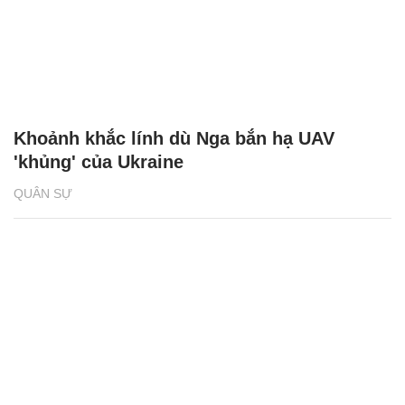
Khoảnh khắc lính dù Nga bắn hạ UAV
'khủng' của Ukraine
QUÂN SỰ