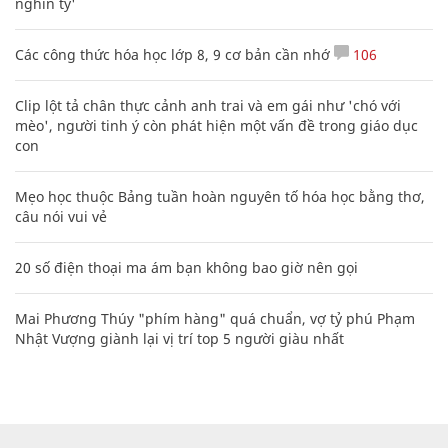
nghìn tỷ'
Các công thức hóa học lớp 8, 9 cơ bản cần nhớ
106
Clip lột tả chân thực cảnh anh trai và em gái như 'chó với
mèo', người tinh ý còn phát hiện một vấn đề trong giáo dục
con
Mẹo học thuộc Bảng tuần hoàn nguyên tố hóa học bằng thơ,
câu nói vui vẻ
20 số điện thoại ma ám bạn không bao giờ nên gọi
Mai Phương Thúy "phím hàng" quá chuẩn, vợ tỷ phú Phạm
Nhật Vượng giành lại vị trí top 5 người giàu nhất