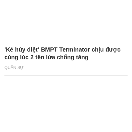
'Kẻ hủy diệt' BMPT Terminator chịu được
cùng lúc 2 tên lửa chống tăng
QUÂN SỰ