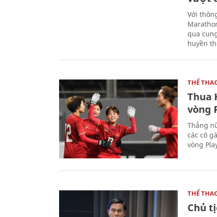
Với thôn
Marathon
qua cung
huyền th
THỂ THA
Thua 
vòng P
Thắng nữ
các cô g
vòng Play
THỂ THA
Chủ t