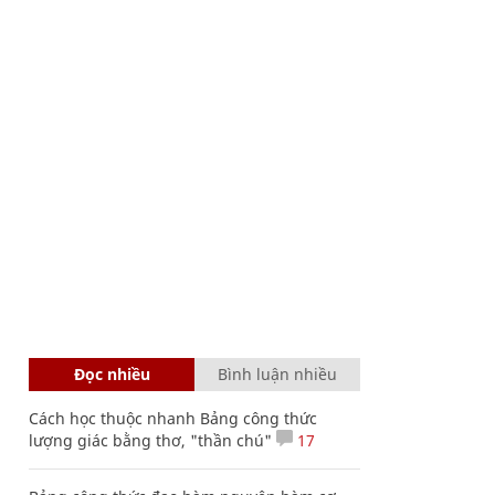
Đọc nhiều
Bình luận nhiều
Cách học thuộc nhanh Bảng công thức
lượng giác bằng thơ, "thần chú"
17