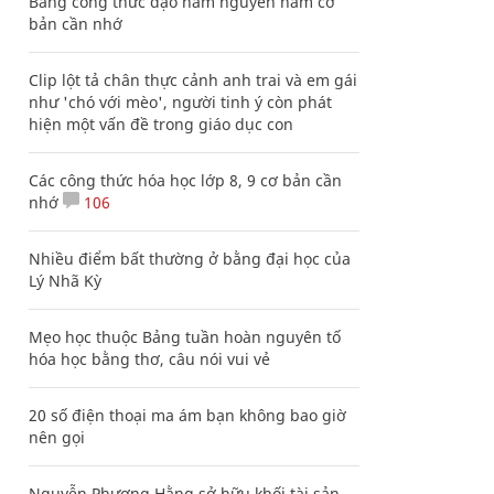
Bảng công thức đạo hàm nguyên hàm cơ
bản cần nhớ
Clip lột tả chân thực cảnh anh trai và em gái
như 'chó với mèo', người tinh ý còn phát
hiện một vấn đề trong giáo dục con
Các công thức hóa học lớp 8, 9 cơ bản cần
nhớ
106
Nhiều điểm bất thường ở bằng đại học của
Lý Nhã Kỳ
Mẹo học thuộc Bảng tuần hoàn nguyên tố
hóa học bằng thơ, câu nói vui vẻ
20 số điện thoại ma ám bạn không bao giờ
nên gọi
Nguyễn Phương Hằng sở hữu khối tài sản