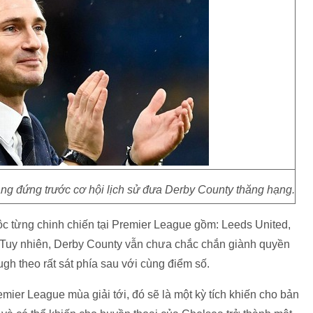
ng đứng trước cơ hội lịch sử đưa Derby County thăng hạng.
ộc từng chinh chiến tại Premier League gồm: Leeds United,
 Tuy nhiên, Derby County vẫn chưa chắc chắn giành quyền
gh theo rất sát phía sau với cùng điểm số.
ier League mùa giải tới, đó sẽ là một kỳ tích khiến cho bản